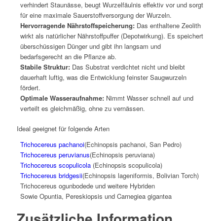
verhindert Staunässe, beugt Wurzelfäulnis effektiv vor und sorgt
für eine maximale Sauerstoffversorgung der Wurzeln.
Hervorragende Nährstoffspeicherung:
Das enthaltene Zeolith
wirkt als natürlicher Nährstoffpuffer (Depotwirkung). Es speichert
überschüssigen Dünger und gibt ihn langsam und
bedarfsgerecht an die Pflanze ab.
Stabile Struktur:
Das Substrat verdichtet nicht und bleibt
dauerhaft luftig, was die Entwicklung feinster Saugwurzeln
fördert.
Optimale Wasseraufnahme:
Nimmt Wasser schnell auf und
verteilt es gleichmäßig, ohne zu vernässen.
Ideal geeignet für folgende Arten
Trichocereus pachanoi
(Echinopsis pachanoi, San Pedro)
Trichocereus peruvianus
(Echinopsis peruviana)
Trichocereus scopulicola
(Echinopsis scopulicola)
Trichocereus bridgesii
(Echinopsis lageniformis, Bolivian Torch)
Trichocereus ogunbodede und weitere Hybriden
Sowie Opuntia, Pereskiopsis und Carnegiea gigantea
Zusätzliche Information