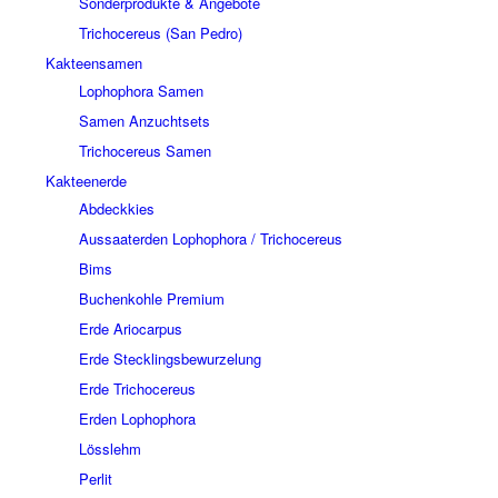
Sonderprodukte & Angebote
Trichocereus (San Pedro)
Kakteensamen
Lophophora Samen
Samen Anzuchtsets
Trichocereus Samen
Kakteenerde
Abdeckkies
Aussaaterden Lophophora / Trichocereus
Bims
Buchenkohle Premium
Erde Ariocarpus
Erde Stecklingsbewurzelung
Erde Trichocereus
Erden Lophophora
Lösslehm
Perlit