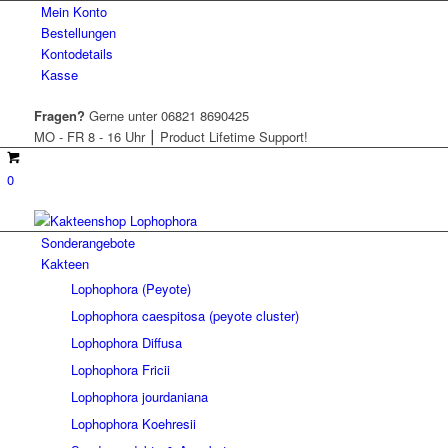
Mein Konto
Bestellungen
Kontodetails
Kasse
Fragen?
Gerne unter 06821 8690425
MO - FR 8 - 16 Uhr ⎮ Product Lifetime Support!
0
Sonderangebote
Kakteen
Lophophora (Peyote)
Lophophora caespitosa (peyote cluster)
Lophophora Diffusa
Lophophora Fricii
Lophophora jourdaniana
Lophophora Koehresii