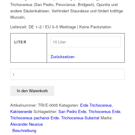
Trichocereus (San Pedro, Peruvianus, Bridgesii), Opuntia und
andere Säulenkakteen. Verhindert Staunässe und fördert kräftige
Wurzeln.
Lieferzeit:
DE 1–2 / EU 3–5 Werktage | Keine Packstation
LITER
Zurücksetzen
Trichocereus
Spezial-
Substrat
–
In den Warenkorb
Kakteenerde
für
Artikelnummer:
TRI/E-0005
Kategorien:
Erde Trichocereus
,
San
Kakteenerde
Schlagwörter:
San Pedro Erde
,
Trichocereus Erde
,
Pedro
Trichocereus pachanoi Erde
,
Trichocereus-Substrat
Marke:
&
Alexander Neusius
Co.
Beschreibung
Menge