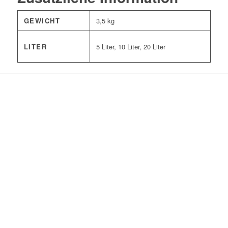
GEWICHT
3,5 kg
LITER
5 Liter, 10 Liter, 20 Liter
Bewertet mit
5.00
von 5
Lophophora-Erde
mineralisch –
Spezialsubstrat für
Lophophora
ab
9,90
€