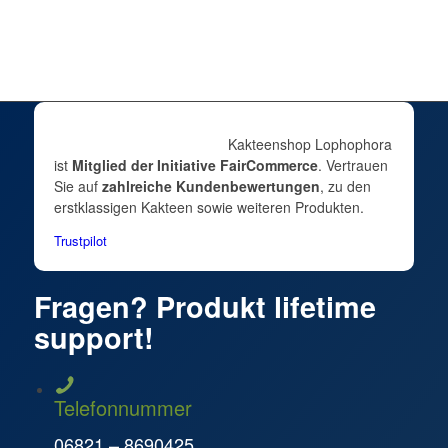
werden
zzgl.
Versandkosten
Lieferzeit:
DE 1–2 / EU 3–5 Werktage | Keine Packstation
Dieses
Ausführung wählen
Produkt
weist
Kakteenshop Lophophora
mehrere
ist
Mitglied der Initiative FairCommerce
. Vertrauen
Varianten
Sie auf
zahlreiche Kundenbewertungen
, zu den
auf.
erstklassigen Kakteen sowie weiteren Produkten.
Die
Optionen
Trustpilot
können
auf
Fragen? Produkt lifetime
der
Produktseite
support!
gewählt
werden
Telefonnummer
06821 – 8690425