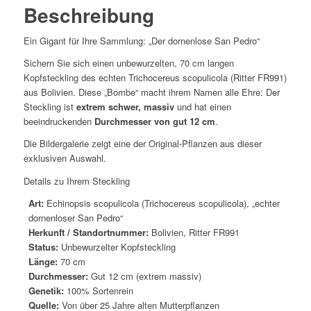
Beschreibung
Ein Gigant für Ihre Sammlung: „Der dornenlose San Pedro“
Sichern Sie sich einen unbewurzelten, 70 cm langen
Kopfsteckling des echten Trichocereus scopulicola (Ritter FR991)
aus Bolivien. Diese „Bombe“ macht ihrem Namen alle Ehre: Der
Steckling ist
extrem schwer, massiv
und hat einen
beeindruckenden
Durchmesser von gut 12 cm
.
Die Bildergalerie zeigt eine der Original-Pflanzen aus dieser
exklusiven Auswahl.
Details zu Ihrem Steckling
Art:
Echinopsis scopulicola (Trichocereus scopulicola), „echter
dornenloser San Pedro“
Herkunft / Standortnummer:
Bolivien, Ritter FR991
Status:
Unbewurzelter Kopfsteckling
Länge:
70 cm
Durchmesser:
Gut 12 cm (extrem massiv)
Genetik:
100% Sortenrein
Quelle:
Von über 25 Jahre alten Mutterpflanzen