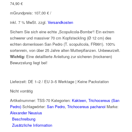
74,90
€
m
Grundpreis:
107,00
€
/
inkl. 7 % MwSt.
zzgl.
Versandkosten
Sichern Sie sich eine echte „Scopulicola-Bombe“! Ein extrem
schwerer und massiver 70 cm Kopfsteckling (Ø 12 cm) des
echten dornenlosen San Pedro (T. scopulicola, FR991). 100%
sortenrein, von über 25 Jahre alten Mutterpflanzen. Unbewurzelt.
Wichtig:
Eine detaillierte Anleitung zur sicheren (trockenen)
Bewurzelung liegt bei!
Lieferzeit:
DE 1–2 / EU 3–5 Werktage | Keine Packstation
Nicht vorrätig
Artikelnummer:
TSS-70
Kategorien:
Kakteen
,
Trichocereus (San
Pedro)
Schlagwörter:
San Pedro
,
Trichocereus pachanoi
Marke:
Alexander Neusius
Beschreibung
Zusätzliche Information