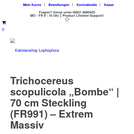
Mein Konto
Bestellungen
Kontodetails
Kasse
Fragen?
Gerne unter 06821 8690425
MO - FR 8 - 16 Uhr ⎮ Product Lifetime Support!
0
Trichocereus
scopulicola „Bombe“ |
70 cm Steckling
(FR991) – Extrem
Massiv