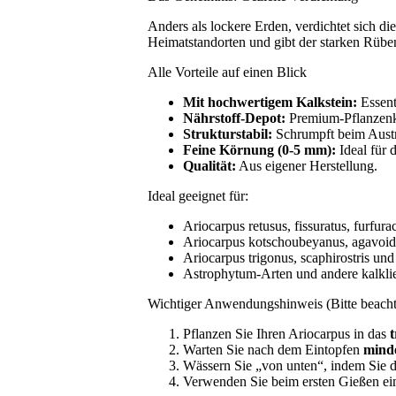
Anders als lockere Erden, verdichtet sich die
Heimatstandorten und gibt der starken Rüben
Alle Vorteile auf einen Blick
Mit hochwertigem Kalkstein:
Essent
Nährstoff-Depot:
Premium-Pflanzenko
Strukturstabil:
Schrumpft beim Austr
Feine Körnung (0-5 mm):
Ideal für 
Qualität:
Aus eigener Herstellung.
Ideal geeignet für:
Ariocarpus retusus, fissuratus, furfura
Ariocarpus kotschoubeyanus, agavoid
Ariocarpus trigonus, scaphirostris und 
Astrophytum-Arten und andere kalkl
Wichtiger Anwendungshinweis (Bitte beach
Pflanzen Sie Ihren Ariocarpus in das
Warten Sie nach dem Eintopfen
minde
Wässern Sie „von unten“, indem Sie d
Verwenden Sie beim ersten Gießen e