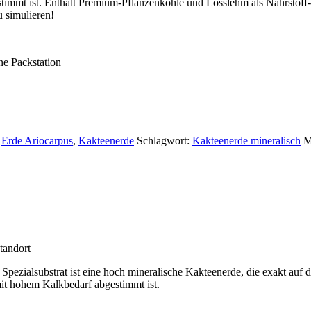
timmt ist. Enthält Premium-Pflanzenkohle und Lösslehm als Nährstoff
u simulieren!
e Packstation
:
Erde Ariocarpus
,
Kakteenerde
Schlagwort:
Kakteenerde mineralisch
M
tandort
ezialsubstrat ist eine hoch mineralische Kakteenerde, die exakt auf d
t hohem Kalkbedarf abgestimmt ist.