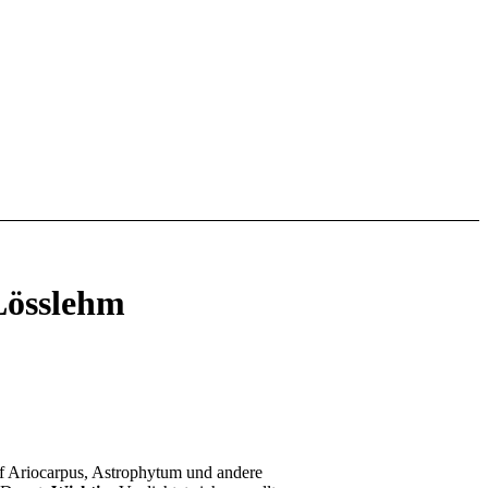
Lösslehm
uf Ariocarpus, Astrophytum und andere