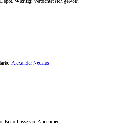
-Depot.
Wichtig:
Verdichtet sich gewollt
arke:
Alexander Neusius
ie Bedürfnisse von Ariocarpen,