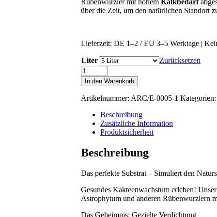
Rübenwurzler mit hohem
Kalkbedarf
abges
über die Zeit, um den natürlichen Standort z
Lieferzeit:
DE 1–2 / EU 3–5 Werktage | Kein
Liter
Zurücksetzen
Ariocarpus
Spezial-
In den Warenkorb
Erde
–
Artikelnummer:
ARC/E-0005-1
Kategorien
Mineralisch,
mit
Beschreibung
Kalk
Zusätzliche Information
&
Produktsicherheit
Lösslehm
Menge
Beschreibung
Das perfekte Substrat – Simuliert den Naturs
Gesundes Kakteenwachstum erleben! Unser Sp
Astrophytum und anderen Rübenwurzlern mi
Das Geheimnis: Gezielte Verdichtung