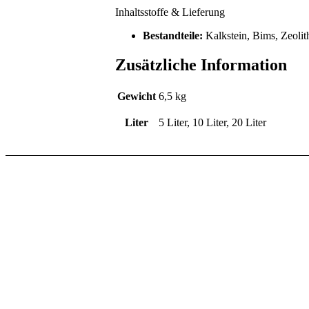
Inhaltsstoffe & Lieferung
Bestandteile:
Kalkstein, Bims, Zeoli
Zusätzliche Information
Gewicht
6,5 kg
Liter
5 Liter, 10 Liter, 20 Liter
Bewertet mit
5.00
von 5
Lophophora-Erde min
ab
9,90
€
l
Grundpreis:
1,98
€
/