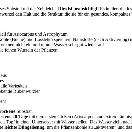
ses Substrat mit der Zeit leicht.
Dies ist beabsichtigt!
Es imitiert die f
wurzel den Halt und die Struktur, die sie für ein gesundes, kompaktes
iell für Ariocarpus und Astrophytum.
hle (Buche) und Lösslehm speichern Nährstoffe (nach Aktivierung) 
ocknen nicht ein und nimmt Wasser sehr gut wieder auf.
die feinen Wurzeln der Pflanzen.
ceus
es
alle Varietäten
iebende Rübenwurzler
ten)
trockene
Substrat.
stens 20 Tage
mit dem ersten Gießen (Ariocarpen sind extrem fäulnis
en Topf in einen Untersetzer mit Wasser stellen. Das Wasser zieht nac
ine
leichte Düngelösung
, um die Pflanzenkohle zu „aktivieren“ und das