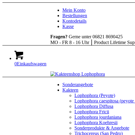
Mein Konto
Bestellungen
Kontodetails
Kasse
Fragen?
Gerne unter 06821 8690425
MO - FR 8 - 16 Uhr ⎮ Product Lifetime Sup
0
Einkaufswagen
Sonderangebote
Kakteen
Lophophora (Peyote)
Lophophora caespitosa (peyote 
Lophophora Diffusa
Lophophora Fricii
Lophophora jourdaniana
Lophophora Koehresii
Sonderprodukte & Angebote
Trichocereus (San Pedro)