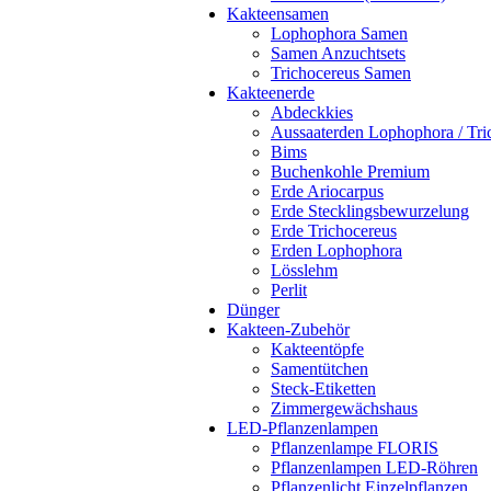
Kakteensamen
Lophophora Samen
Samen Anzuchtsets
Trichocereus Samen
Kakteenerde
Abdeckkies
Aussaaterden Lophophora / Tri
Bims
Buchenkohle Premium
Erde Ariocarpus
Erde Stecklingsbewurzelung
Erde Trichocereus
Erden Lophophora
Lösslehm
Perlit
Dünger
Kakteen-Zubehör
Kakteentöpfe
Samentütchen
Steck-Etiketten
Zimmergewächshaus
LED-Pflanzenlampen
Pflanzenlampe FLORIS
Pflanzenlampen LED-Röhren
Pflanzenlicht Einzelpflanzen