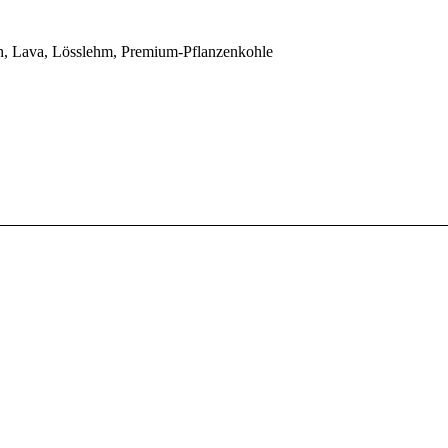
th, Lava, Lösslehm, Premium-Pflanzenkohle
eralisch – Spezialsubstrat für Lophophor