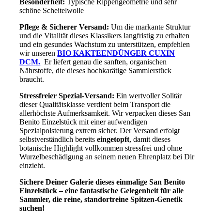
Besonderheit:
Typische Rippengeometrie und sehr
schöne Scheitelwolle
Pflege & Sicherer Versand:
Um die markante Struktur
und die Vitalität dieses Klassikers langfristig zu erhalten
und ein gesundes Wachstum zu unterstützen, empfehlen
wir unseren
BIO KAKTEENDÜNGER CUXIN
DCM.
Er liefert genau die sanften, organischen
Nährstoffe, die dieses hochkarätige Sammlerstück
braucht.
Stressfreier Spezial-Versand:
Ein wertvoller Solitär
dieser Qualitätsklasse verdient beim Transport die
allerhöchste Aufmerksamkeit. Wir verpacken dieses San
Benito Einzelstück mit einer aufwendigen
Spezialpolsterung extrem sicher. Der Versand erfolgt
selbstverständlich bereits
eingetopft
, damit dieses
botanische Highlight vollkommen stressfrei und ohne
Wurzelbeschädigung an seinem neuen Ehrenplatz bei Dir
einzieht.
Sichere Deiner Galerie dieses einmalige San Benito
Einzelstück – eine fantastische Gelegenheit für alle
Sammler, die reine, standortreine Spitzen-Genetik
suchen!