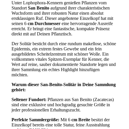
Unter Lophophora-Kennern genießen Pflanzen vom
Standort
San Benito
aufgrund ihrer charakteristischen
Wuchsform und ihrer robusten Natur einen absolut
erstklassigen Ruf. Dieser angebotene Einzelkopf hat mit
seinen 6
cm Durchmesser
eine hervorragende Ausreife
erreicht. Er bringt eine fantastische, kompakte Präsenz
direkt mit auf Deinen Pflanztisch.
Der Solitär besticht durch eine rundum makellose, schöne
Epidermis, ein extrem festes Gewebe und ein fein
ausgebildetes Scheitelzentrum mit schöner Wolle. Ein
vollkommen vitales Spitzen-Exemplar für Kenner, die
Wert auf reine, sauber dokumentierte Standorte legen und
ihrer Sammlung ein echtes Highlight hinzufügen
möchten.
Warum dieser San-Benito-Solitär in Deine Sammlung
gehört:
Seltener Fundort:
Pflanzen aus San Benito (Zacatecas)
sind eine exklusive und hochgradig gesuchte Größe in
jeder professionellen Erhaltungszucht.
Perfekte Sammlergröße:
Mit 6
cm Breite
besitzt der
Einzelkopf bereits eine tolle Statur, feine Ausstrahlung