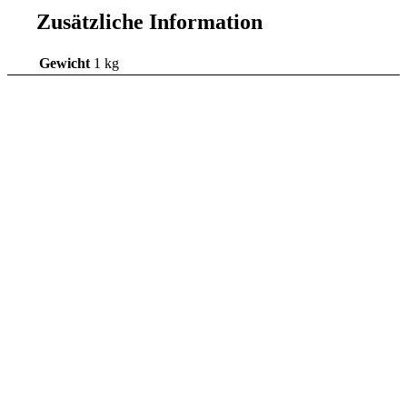
Zusätzliche Information
Gewicht
1 kg
Einzelstück: Lophophora
williamsii v. Huizache (El
Entronque)
69,00
€
inkl. 7 % MwSt.
zzgl.
Versandkosten
Lieferzeit:
DE 1–2 / EU 3–5 Werktage | Keine
Packstation