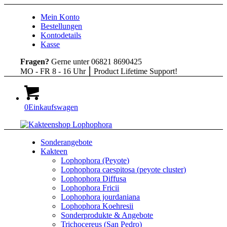
Mein Konto
Bestellungen
Kontodetails
Kasse
Fragen?
Gerne unter 06821 8690425
MO - FR 8 - 16 Uhr ⎮ Product Lifetime Support!
0
Einkaufswagen
Sonderangebote
Kakteen
Lophophora (Peyote)
Lophophora caespitosa (peyote cluster)
Lophophora Diffusa
Lophophora Fricii
Lophophora jourdaniana
Lophophora Koehresii
Sonderprodukte & Angebote
Trichocereus (San Pedro)