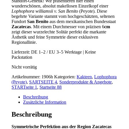
Standort-Genetik! Wir präsentieren hier einen
wunderschönen, absolut makellosen Einzelkopf einer
Lophophora williamsii v. San Benito
(Peyote). Diese
begehrte Variante stammt vom hochgeschätzten, seltenen
Fundort
San Benito
aus dem mexikanischen Bundesstaat
Zacatecas
. Mit einem Durchmesser von präzisen 6
cm
zeigt dieser wurzelechte Solitär perfekt die markante
Ästhetik und feine Symmetrie dieser exklusiven
Regionallinie.
Lieferzeit:
DE 1–2 / EU 3–5 Werktage | Keine
Packstation
Nicht vorrätig
Artikelnummer:
1906h
Kategorien:
Kakteen
,
Lophophora
(Peyote)
,
SARTSEITE 4
,
Sonderprodukte & Angebote
,
STARTseite 1
,
Startseite 88
Beschreibung
Zusätzliche Information
Beschreibung
Symmetrische Perfektion aus der Region Zacatecas