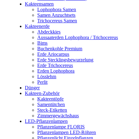
Kakteensamen
Lophophora Samen
Samen Anzuchtsets
Trichocereus Samen
Kakteenerde
Abdeckkies
Aussaaterden Lophophora / Trichocereus
Bims
Buchenkohle Premium
Erde Ariocarpus
Erde Stecklingsbewurzelung
Erde Trichocereus
Erden Lophophora
Lösslehm
Perlit
Dünger
Kakteen-Zubehör
Kakteentöpfe
Samentütchen
Steck-Etiketten
Zimmergewächshaus
LED-Pflanzenlampen
Pflanzenlampe FLORIS
Pflanzenlampen LED-Röhren
Pflanzenlicht Einzelpflanzen