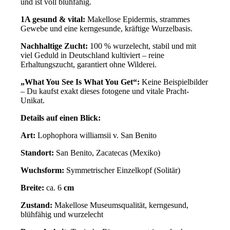
und ist voll blühfähig.
1A gesund & vital:
Makellose Epidermis, strammes
Gewebe und eine kerngesunde, kräftige Wurzelbasis.
Nachhaltige Zucht:
100 % wurzelecht, stabil und mit
viel Geduld in Deutschland kultiviert – reine
Erhaltungszucht, garantiert ohne Wilderei.
„What You See Is What You Get“:
Keine Beispielbilder
– Du kaufst exakt dieses fotogene und vitale Pracht-
Unikat.
Details auf einen Blick:
Art:
Lophophora williamsii v. San Benito
Standort:
San Benito, Zacatecas (Mexiko)
Wuchsform:
Symmetrischer Einzelkopf (Solitär)
Breite:
ca. 6
cm
Zustand:
Makellose Museumsqualität, kerngesund,
blühfähig und wurzelecht