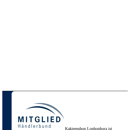
In den Warenkorb
Zeige Details
Einzelstück: Lophophora
williamsii (San Luis Potosí)
69,00
€
inkl. 7 % MwSt.
zzgl.
Versandkosten
Lieferzeit:
DE 1–2 / EU 3–5 Werktage | Keine
Packstation
In den Warenkorb
Zeige Details
Kakteenshop Lophophora ist