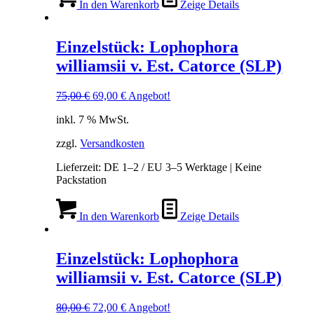
In den Warenkorb
Zeige Details
Einzelstück: Lophophora
williamsii v. Est. Catorce (SLP)
Ursprünglicher
Aktueller
75,00
€
69,00
€
Angebot!
Preis
Preis
inkl. 7 % MwSt.
war:
ist:
75,00 €
69,00 €.
zzgl.
Versandkosten
Lieferzeit:
DE 1–2 / EU 3–5 Werktage | Keine
Packstation
In den Warenkorb
Zeige Details
Einzelstück: Lophophora
williamsii v. Est. Catorce (SLP)
Ursprünglicher
Aktueller
80,00
€
72,00
€
Angebot!