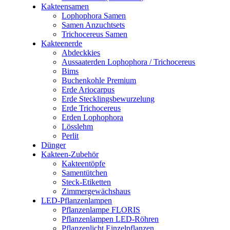
Kakteensamen
Lophophora Samen
Samen Anzuchtsets
Trichocereus Samen
Kakteenerde
Abdeckkies
Aussaaterden Lophophora / Trichocereus
Bims
Buchenkohle Premium
Erde Ariocarpus
Erde Stecklingsbewurzelung
Erde Trichocereus
Erden Lophophora
Lösslehm
Perlit
Dünger
Kakteen-Zubehör
Kakteentöpfe
Samentütchen
Steck-Etiketten
Zimmergewächshaus
LED-Pflanzenlampen
Pflanzenlampe FLORIS
Pflanzenlampen LED-Röhren
Pflanzenlicht Einzelpflanzen