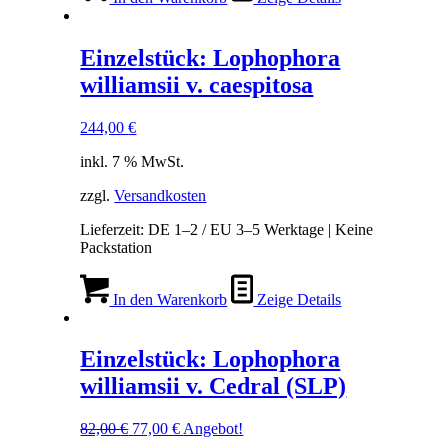
Einzelstück: Lophophora
williamsii v. caespitosa
244,00
€
inkl. 7 % MwSt.
zzgl.
Versandkosten
Lieferzeit:
DE 1–2 / EU 3–5 Werktage | Keine
Packstation
In den Warenkorb
Zeige Details
Einzelstück: Lophophora
williamsii v. Cedral (SLP)
Ursprünglicher
Aktueller
82,00
€
77,00
€
Angebot!
Preis
Preis