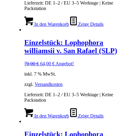
Lieferzeit:
DE 1–2 / EU 3–5 Werktage | Keine
Packstation
In den Warenkorb
Zeige Details
Einzelstück: Lophophora
williamsii v. San Rafael (SLP)
Ursprünglicher
Aktueller
70,00
€
64,00
€
Angebot!
Preis
Preis
inkl. 7 % MwSt.
war:
ist:
70,00 €
64,00 €.
zzgl.
Versandkosten
Lieferzeit:
DE 1–2 / EU 3–5 Werktage | Keine
Packstation
In den Warenkorb
Zeige Details
Einzelstück: Lophophora