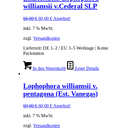
williamsii v.Cederal SLP
Ursprünglicher
Aktueller
66,00
€
60,00
€
Angebot!
Preis
Preis
inkl. 7 % MwSt.
war:
ist:
66,00 €
60,00 €.
zzgl.
Versandkosten
Lieferzeit:
DE 1–2 / EU 3–5 Werktage | Keine
Packstation
In den Warenkorb
Zeige Details
Lophophora williamsii v.
pentagona (Est. Vanegas)
Ursprünglicher
Aktueller
69,00
€
60,00
€
Angebot!
Preis
Preis
inkl. 7 % MwSt.
war:
ist:
69,00 €
60,00 €.
zzgl.
Versandkosten