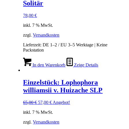
Solitär
78,00
€
inkl. 7 % MwSt.
zzgl.
Versandkosten
Lieferzeit:
DE 1–2 / EU 3–5 Werktage | Keine
Packstation
In den Warenkorb
Zeige Details
Einzelstück: Lophophora
williamsii v. Huizache SLP
Ursprünglicher
Aktueller
65,00
€
57,00
€
Angebot!
Preis
Preis
inkl. 7 % MwSt.
war:
ist:
65,00 €
57,00 €.
zzgl.
Versandkosten