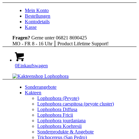
Mein Konto
Bestellungen
Kontodetails
Kasse
Fragen?
Gerne unter 06821 8690425
MO - FR 8 - 16 Uhr ⎮ Product Lifetime Support!
0
Einkaufswagen
Sonderangebote
Kakteen
Lophophora (Peyote)
Lophophora caespitosa (peyote cluster)
Lophophora Diffusa
Lophophora Fricii
Lophophora jourdaniana
Lophophora Koehresii
Sonderprodukte & Angebote
Trichocereus (San Pedro)