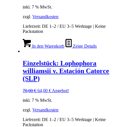
Preis
Preis
inkl. 7 % MwSt.
war:
ist:
80,00 €
72,00 €.
zzgl.
Versandkosten
Lieferzeit:
DE 1–2 / EU 3–5 Werktage | Keine
Packstation
In den Warenkorb
Zeige Details
Einzelstück: Lophophora
williamsii v. Estación Catorce
(SLP)
Ursprünglicher
Aktueller
70,00
€
64,00
€
Angebot!
Preis
Preis
inkl. 7 % MwSt.
war:
ist:
70,00 €
64,00 €.
zzgl.
Versandkosten
Lieferzeit:
DE 1–2 / EU 3–5 Werktage | Keine
Packstation