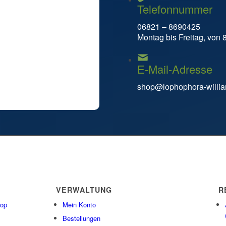
Telefonnummer
06821 – 8690425
Montag bis Freitag, von 
E-Mail-Adresse
shop@lophophora-willia
VERWALTUNG
R
hop
Mein Konto
Bestellungen