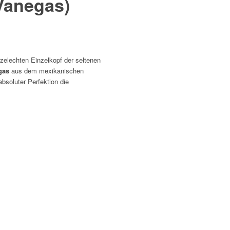
 Vanegas)
rzelechten Einzelkopf der seltenen
gas
aus dem mexikanischen
absoluter Perfektion die