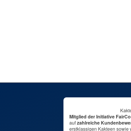
In den Warenkorb
Einzelstück: Lo
78,00
€
inkl. 7 % MwSt.
zzgl.
Versandkosten
Lieferzeit:
DE 1–2 / EU 3–5 Werkta
In den Warenkorb
Kakt
Mitglied der Initiative Fair
auf
zahlreiche Kundenbewe
erstklassigen Kakteen sowie 