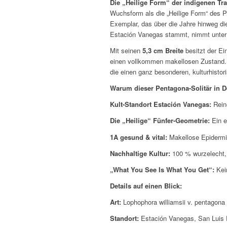
Die „Heilige Form“ der indigenen Tr
Wuchsform als die „Heilige Form“ des Pe
Exemplar, das über die Jahre hinweg d
Estación Vanegas stammt, nimmt unter 
Mit seinen
5,3 cm Breite
besitzt der Ei
einen vollkommen makellosen Zustand. Im
die einen ganz besonderen, kulturhistor
Warum dieser Pentagona-Solitär in 
Kult-Standort Estación Vanegas:
Reine
Die „Heilige“ Fünfer-Geometrie:
Ein e
1A gesund & vital:
Makellose Epidermi
Nachhaltige Kultur:
100 % wurzelecht, s
„What You See Is What You Get“:
Kein
Details auf einen Blick:
Art:
Lophophora williamsii v. pentagona
Standort:
Estación Vanegas, San Luis 