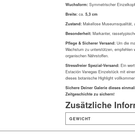
Wuchsform:
Symmetrischer Einzelkopf 
Breite:
ca.
5,3 cm
Zustand:
Makellose Museumsqualität, a
Besonderheit:
Markanter, rassetypische
Pflege & Sicherer Versand:
Um die mar
Wachstum zu unterstützen, empfehlen 
organischen Nährstoffen.
Stressfreier Spezial-Versand:
Ein wert
Estación Vanegas Einzelstück mit einer
dieses botanische Highlight vollkommen
Sichere Deiner Galerie dieses einmal
Zeitgeschichte zu sichern!
Zusätzliche Info
GEWICHT