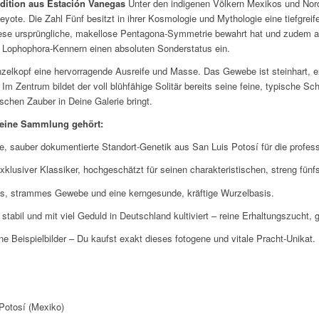
adition aus Estación Vanegas
Unter den indigenen Völkern Mexikos und Norda
yote. Die Zahl Fünf besitzt in ihrer Kosmologie und Mythologie eine tiefgreif
iese ursprüngliche, makellose Pentagona-Symmetrie bewahrt hat und zudem 
Lophophora-Kennern einen absoluten Sonderstatus ein.
nzelkopf eine hervorragende Ausreife und Masse. Das Gewebe ist steinhart, 
 Zentrum bildet der voll blühfähige Solitär bereits seine feine, typische Sche
ischen Zauber in Deine Galerie bringt.
Deine Sammlung gehört:
, sauber dokumentierte Standort-Genetik aus San Luis Potosí für die profess
xklusiver Klassiker, hochgeschätzt für seinen charakteristischen, streng fünf
s, strammes Gewebe und eine kerngesunde, kräftige Wurzelbasis.
tabil und mit viel Geduld in Deutschland kultiviert – reine Erhaltungszucht, g
e Beispielbilder – Du kaufst exakt dieses fotogene und vitale Pracht-Unikat.
Potosí (Mexiko)