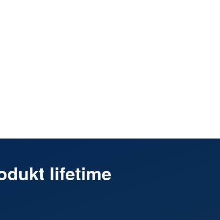
 5,5 cm Solitär
dukt lifetime