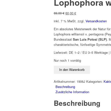
Lophophora wi
Ursprünglicher
Aktueller
69,00
€
60,00
€
Preis
Preis
inkl. 7 % MwSt.
zzgl.
Versandkosten
war:
ist:
69,00 €
60,00 €.
Ein absolutes Meisterwerk der Natur für
Lophophora williamsii v. pentagona
(Pey
Bundesstaat
San Luis Potosí (SLP)
. 
charakteristische, fünfseitige Symmetrie
Lieferzeit:
DE 1–2 / EU 3–5 Werktage | 
Nur noch 1 vorrätig
Lophophora
In den Warenkorb
williamsii
v.
Artikelnummer:
1906J
Kategorien:
Kakt
pentagona
Beschreibung
(Est.
Zusätzliche Information
Vanegas)
Menge
Beschreibung