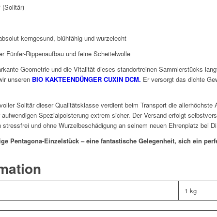
(Solitär)
bsolut kerngesund, blühfähig und wurzelecht
r Fünfer-Rippenaufbau und feine Scheitelwolle
kante Geometrie und die Vitalität dieses standortreinen Sammlerstücks langf
wir unseren
BIO KAKTEENDÜNGER CUXIN DCM.
Er versorgt das dichte Gew
voller Solitär dieser Qualitätsklasse verdient beim Transport die allerhöchst
 aufwendigen Spezialpolsterung extrem sicher. Der Versand erfolgt selbstvers
 stressfrei und ohne Wurzelbeschädigung an seinem neuen Ehrenplatz bei Dir
ige Pentagona-Einzelstück – eine fantastische Gelegenheit, sich ein per
rmation
1 kg