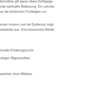
merikas gilt genau diese fünfrippige
ende spirituelle Bedeutung. Ein solches
aus der berühmten Fundregion um
extrem stramm und die Epidermis zeigt
itelwolle aus. Eine botanische Rarität,
ionelle Erhaltungszucht.
seitigen Rippenaufbau.
arantiert ohne Wilderei.