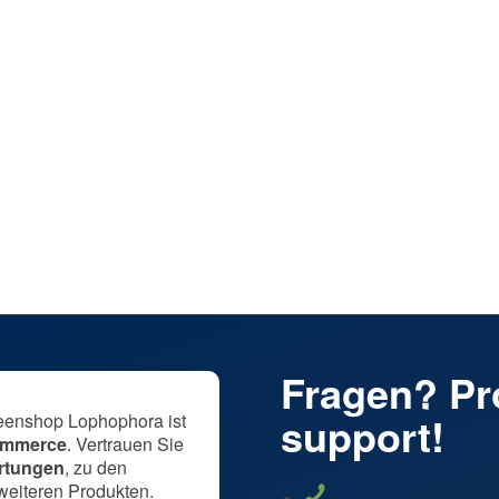
Zeige Details
phophora williamsii v. Huizache –
ge | Keine Packstation
Zeige Details
Fragen? Pro
support!
eenshop Lophophora ist
Commerce
. Vertrauen Sie
rtungen
, zu den
weiteren Produkten.