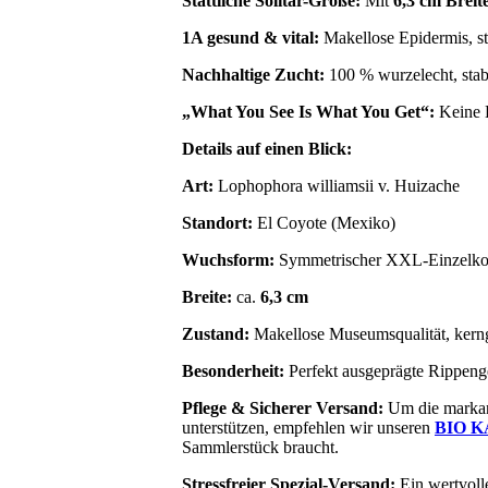
Stattliche Solitär-Größe:
Mit
6,3 cm Breit
1A gesund & vital:
Makellose Epidermis, s
Nachhaltige Zucht:
100 % wurzelecht, stabi
„What You See Is What You Get“:
Keine B
Details auf einen Blick:
Art:
Lophophora williamsii v. Huizache
Standort:
El Coyote (Mexiko)
Wuchsform:
Symmetrischer XXL-Einzelkopf
Breite:
ca.
6,3 cm
Zustand:
Makellose Museumsqualität, kerng
Besonderheit:
Perfekt ausgeprägte Rippenge
Pflege & Sicherer Versand:
Um die markante
unterstützen, empfehlen wir unseren
BIO 
Sammlerstück braucht.
Stressfreier Spezial-Versand:
Ein wertvolle