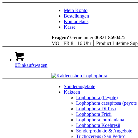
Mein Konto
Bestellungen
Kontodetails
Kasse
Fragen?
Gerne unter 06821 8690425
MO - FR 8 - 16 Uhr ⎮ Product Lifetime Sup
0
Einkaufswagen
Sonderangebote
Kakteen
Lophophora (Peyote)
Lophophora caespitosa (peyote 
Lophophora Diffusa
Lophophora Fricii
Lophophora jourdaniana
Lophophora Koehresii
Sonderprodukte & Angebote
Trichocereus (San Pedro)