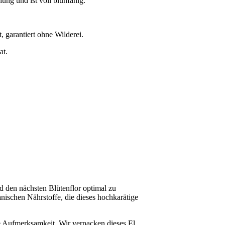
lung und ist voll blühfähig.
, garantiert ohne Wilderei.
at.
nd den nächsten Blütenflor optimal zu
anischen Nährstoffe, die dieses hochkarätige
ste Aufmerksamkeit. Wir verpacken dieses El