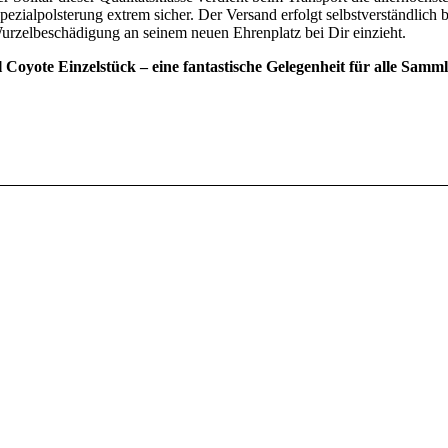
ezialpolsterung extrem sicher. Der Versand erfolgt selbstverständlich b
urzelbeschädigung an seinem neuen Ehrenplatz bei Dir einzieht.
 Coyote Einzelstück – eine fantastische Gelegenheit für alle Sammle
hora williamsii v. Huizache (El Entronque)
tage | Keine Packstation