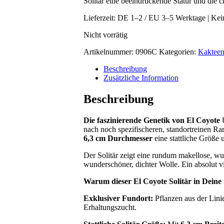
Solitär eine beeindruckende Statur und die c
Lieferzeit:
DE 1–2 / EU 3–5 Werktage | Kein
Nicht vorrätig
Artikelnummer:
0906C
Kategorien:
Kaktee
Beschreibung
Zusätzliche Information
Beschreibung
Die faszinierende Genetik von El Coyote
U
nach noch spezifischeren, standortreinen Ra
6,3 cm Durchmesser
eine stattliche Größe u
Der Solitär zeigt eine rundum makellose, w
wunderschöner, dichter Wolle. Ein absolut v
Warum dieser El Coyote Solitär in Dein
Exklusiver Fundort:
Pflanzen aus der Lini
Erhaltungszucht.