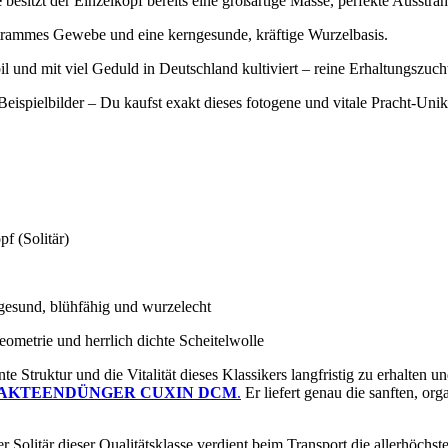
e
besitzt der Einzelkopf bereits eine großartige Masse, perfekte Ausstrah
trammes Gewebe und eine kerngesunde, kräftige Wurzelbasis.
l und mit viel Geduld in Deutschland kultiviert – reine Erhaltungszucht
eispielbilder – Du kaufst exakt dieses fotogene und vitale Pracht-Unik
 (Solitär)
esund, blühfähig und wurzelecht
ometrie und herrlich dichte Scheitelwolle
 Struktur und die Vitalität dieses Klassikers langfristig zu erhalten u
KAKTEENDÜNGER CUXIN DCM
.
Er liefert genau die sanften, org
r Solitär dieser Qualitätsklasse verdient beim Transport die allerhöch