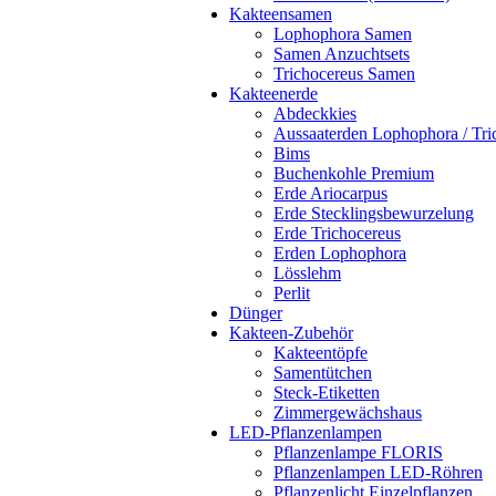
Kakteensamen
Lophophora Samen
Samen Anzuchtsets
Trichocereus Samen
Kakteenerde
Abdeckkies
Aussaaterden Lophophora / Tri
Bims
Buchenkohle Premium
Erde Ariocarpus
Erde Stecklingsbewurzelung
Erde Trichocereus
Erden Lophophora
Lösslehm
Perlit
Dünger
Kakteen-Zubehör
Kakteentöpfe
Samentütchen
Steck-Etiketten
Zimmergewächshaus
LED-Pflanzenlampen
Pflanzenlampe FLORIS
Pflanzenlampen LED-Röhren
Pflanzenlicht Einzelpflanzen