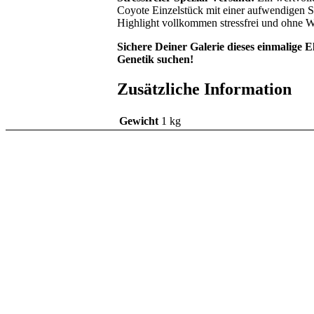
Coyote Einzelstück mit einer aufwendigen Sp
Highlight vollkommen stressfrei und ohne W
Sichere Deiner Galerie dieses einmalige El
Genetik suchen!
Zusätzliche Information
Gewicht
1 kg
Einzelstück: Lophop
69,00
€
inkl. 7 % MwSt.
zzgl.
Versandkosten
Lieferzeit:
DE 1–2 / EU 3–5 Werk