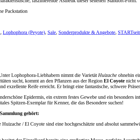
harakteristische, faszinierende Ästhetik dieser seltenen Standort-Form.
e Packstation
n
,
Lophophora (Peyote)
,
Sale
,
Sonderprodukte & Angebote
,
STARTseit
nter Lophophora-Liebhabern nimmt die Varietät
Huizache
ohnehin ein
ritäten sucht, kommt an den Pflanzen aus der Region
El Coyote
nicht v
nd exzellente Reife erreicht. Er bringt eine fantastische, schwere Präse
underschöne Epidermis, ein extrem festes Gewebe und ein besonders int
itales Spitzen-Exemplar für Kenner, die das Besondere suchen!
e Sammlung gehört:
e Huizache / El Coyote sind eine hochgeschätzte und absolut sammelwür