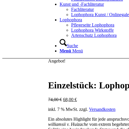
Kunst und -Fachliteratur
Fachliteratur
Lophophora Kunst / Onlinegale
Lophophora
Pflegeseite Lophophora
Lophophora Wirkstoffe
Artenschutz Lophophora
Suche
Menü
Menü
Angebot!
Einzelstück: Lophop
Ursprünglicher
Aktueller
74,00
€
68,00
€
Preis
Preis
inkl. 7 % MwSt.
zzgl.
Versandkosten
war:
ist:
74,00 €
68,00 €.
Ein absolutes Highlight für jede anspruchsv
williamsii v. Huizache
vom extrem begehrten