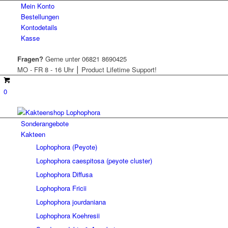
Mein Konto
Bestellungen
Kontodetails
Kasse
Fragen?
Gerne unter 06821 8690425
MO - FR 8 - 16 Uhr ⎮ Product Lifetime Support!
0
Sonderangebote
Kakteen
Lophophora (Peyote)
Lophophora caespitosa (peyote cluster)
Lophophora Diffusa
Lophophora Fricii
Lophophora jourdaniana
Lophophora Koehresii