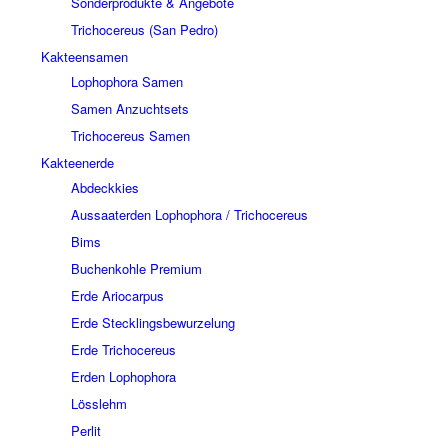
Sonderprodukte & Angebote
Trichocereus (San Pedro)
Kakteensamen
Lophophora Samen
Samen Anzuchtsets
Trichocereus Samen
Kakteenerde
Abdeckkies
Aussaaterden Lophophora / Trichocereus
Bims
Buchenkohle Premium
Erde Ariocarpus
Erde Stecklingsbewurzelung
Erde Trichocereus
Erden Lophophora
Lösslehm
Perlit