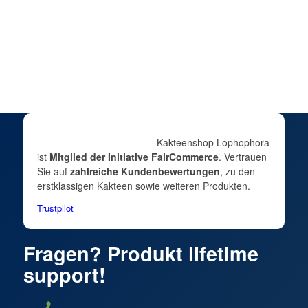
69,00
€
inkl. 7 % MwSt.
zzgl.
Versandkosten
Lieferzeit:
DE 1–2 / EU 3–5 Werktage | Keine Packstation
In den Warenkorb
Zeige Details
Kakteenshop Lophophora
ist
Mitglied der Initiative FairCommerce
. Vertrauen
Sie auf
zahlreiche Kundenbewertungen
, zu den
erstklassigen Kakteen sowie weiteren Produkten.
Trustpilot
Fragen? Produkt lifetime
support!