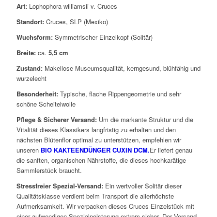
Art:
Lophophora williamsii v. Cruces
Standort:
Cruces, SLP (Mexiko)
Wuchsform:
Symmetrischer Einzelkopf (Solitär)
Breite:
ca.
5,5 cm
Zustand:
Makellose Museumsqualität, kerngesund, blühfähig und
wurzelecht
Besonderheit:
Typische, flache Rippengeometrie und sehr
schöne Scheitelwolle
Pflege & Sicherer Versand:
Um die markante Struktur und die
Vitalität dieses Klassikers langfristig zu erhalten und den
nächsten Blütenflor optimal zu unterstützen, empfehlen wir
unseren
BIO KAKTEENDÜNGER CUXIN DCM.
Er liefert genau
die sanften, organischen Nährstoffe, die dieses hochkarätige
Sammlerstück braucht.
Stressfreier Spezial-Versand:
Ein wertvoller Solitär dieser
Qualitätsklasse verdient beim Transport die allerhöchste
Aufmerksamkeit. Wir verpacken dieses Cruces Einzelstück mit
einer aufwendigen Spezialpolsterung extrem sicher. Der Versand