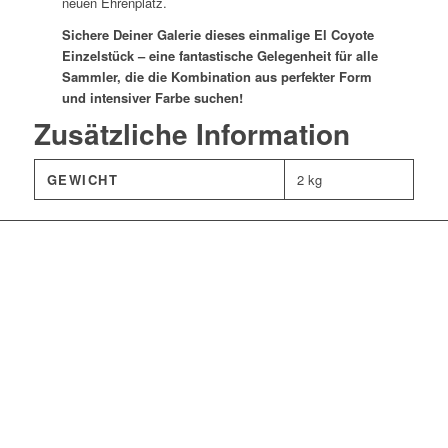
neuen Ehrenplatz.
Sichere Deiner Galerie dieses einmalige El Coyote
Einzelstück – eine fantastische Gelegenheit für alle
Sammler, die die Kombination aus perfekter Form
und intensiver Farbe suchen!
Zusätzliche Information
GEWICHT
2 kg
Einzelstück: Lophophora
williamsii v. Huizache –
5,5 cm Solitär