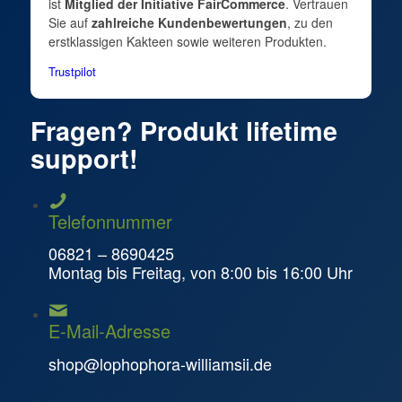
ist
Mitglied der Initiative FairCommerce
. Vertrauen
Sie auf
zahlreiche Kundenbewertungen
, zu den
erstklassigen Kakteen sowie weiteren Produkten.
Trustpilot
Fragen? Produkt lifetime
support!
Telefonnummer
06821 – 8690425
Montag bis Freitag, von 8:00 bis 16:00 Uhr
E-Mail-Adresse
shop@lophophora-williamsii.de