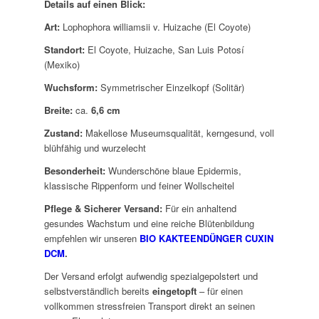
Details auf einen Blick:
Art:
Lophophora williamsii v. Huizache (El Coyote)
Standort:
El Coyote, Huizache, San Luis Potosí
(Mexiko)
Wuchsform:
Symmetrischer Einzelkopf (Solitär)
Breite:
ca.
6,6 cm
Zustand:
Makellose Museumsqualität, kerngesund, voll
blühfähig und wurzelecht
Besonderheit:
Wunderschöne blaue Epidermis,
klassische Rippenform und feiner Wollscheitel
Pflege & Sicherer Versand:
Für ein anhaltend
gesundes Wachstum und eine reiche Blütenbildung
empfehlen wir unseren
BIO KAKTEENDÜNGER CUXIN
DCM
.
Der Versand erfolgt aufwendig spezialgepolstert und
selbstverständlich bereits
eingetopft
– für einen
vollkommen stressfreien Transport direkt an seinen