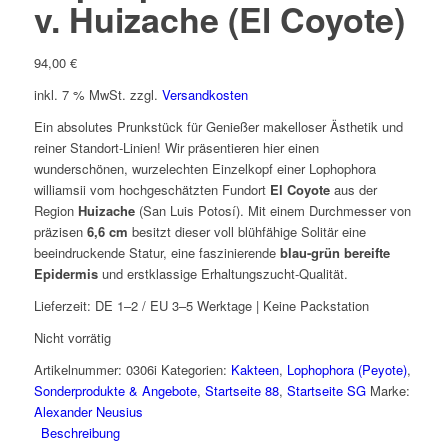
v. Huizache (El Coyote)
94,00
€
inkl. 7 % MwSt.
zzgl.
Versandkosten
Ein absolutes Prunkstück für Genießer makelloser Ästhetik und
reiner Standort-Linien! Wir präsentieren hier einen
wunderschönen, wurzelechten Einzelkopf einer
Lophophora
williamsii
vom hochgeschätzten Fundort
El Coyote
aus der
Region
Huizache
(San Luis Potosí). Mit einem Durchmesser von
präzisen
6,6 cm
besitzt dieser voll blühfähige Solitär eine
beeindruckende Statur, eine faszinierende
blau-grün bereifte
Epidermis
und erstklassige Erhaltungszucht-Qualität.
Lieferzeit:
DE 1–2 / EU 3–5 Werktage | Keine Packstation
Nicht vorrätig
Artikelnummer:
0306i
Kategorien:
Kakteen
,
Lophophora (Peyote)
,
Sonderprodukte & Angebote
,
Startseite 88
,
Startseite SG
Marke:
Alexander Neusius
Beschreibung