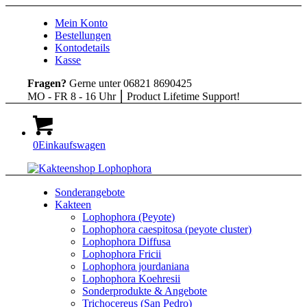
Mein Konto
Bestellungen
Kontodetails
Kasse
Fragen?
Gerne unter 06821 8690425
MO - FR 8 - 16 Uhr ⎮ Product Lifetime Support!
0
Einkaufswagen
Sonderangebote
Kakteen
Lophophora (Peyote)
Lophophora caespitosa (peyote cluster)
Lophophora Diffusa
Lophophora Fricii
Lophophora jourdaniana
Lophophora Koehresii
Sonderprodukte & Angebote
Trichocereus (San Pedro)