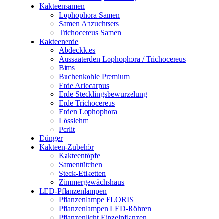
Kakteensamen
Lophophora Samen
Samen Anzuchtsets
Trichocereus Samen
Kakteenerde
Abdeckkies
Aussaaterden Lophophora / Trichocereus
Bims
Buchenkohle Premium
Erde Ariocarpus
Erde Stecklingsbewurzelung
Erde Trichocereus
Erden Lophophora
Lösslehm
Perlit
Dünger
Kakteen-Zubehör
Kakteentöpfe
Samentütchen
Steck-Etiketten
Zimmergewächshaus
LED-Pflanzenlampen
Pflanzenlampe FLORIS
Pflanzenlampen LED-Röhren
Pflanzenlicht Einzelpflanzen