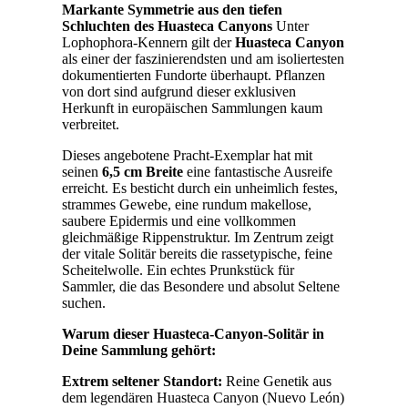
Markante Symmetrie aus den tiefen
Schluchten des Huasteca Canyons
Unter
Lophophora-Kennern gilt der
Huasteca Canyon
als einer der faszinierendsten und am isoliertesten
dokumentierten Fundorte überhaupt. Pflanzen
von dort sind aufgrund dieser exklusiven
Herkunft in europäischen Sammlungen kaum
verbreitet.
Dieses angebotene Pracht-Exemplar hat mit
seinen
6,5 cm Breite
eine fantastische Ausreife
erreicht. Es besticht durch ein unheimlich festes,
strammes Gewebe, eine rundum makellose,
saubere Epidermis und eine vollkommen
gleichmäßige Rippenstruktur. Im Zentrum zeigt
der vitale Solitär bereits die rassetypische, feine
Scheitelwolle. Ein echtes Prunkstück für
Sammler, die das Besondere und absolut Seltene
suchen.
Warum dieser Huasteca-Canyon-Solitär in
Deine Sammlung gehört:
Extrem seltener Standort:
Reine Genetik aus
dem legendären Huasteca Canyon (Nuevo León)