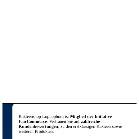
Einzelstück: Lophophora
williamsii (San Luis Potosí)
69,00
€
inkl. 7 % MwSt.
zzgl.
Versandkosten
Lieferzeit:
DE 1–2 / EU 3–5 Werktage | Keine
Packstation
In den Warenkorb
Zeige Details
Kakteenshop Lophophora ist
Mitglied der Initiative
FairCommerce
. Vertrauen Sie auf
zahlreiche
Kundenbewertungen
, zu den erstklassigen Kakteen sowie
weiteren Produkten.