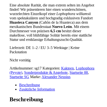
Eine absolute Rarität, die man extrem selten im Angebot
findet! Wir präsentieren hier einen wunderschönen,
wurzelechten Einzelkopf einer
Lophophora williamsii
vom spektakulären und hochgradig exklusiven Fundort
Huasteca Canyon
(Cañón de la Huasteca) aus dem
mexikanischen Bundesstaat
Nuevo León
. Mit einem
Durchmesser von präzisen
6,5 cm
besitzt dieser
makellose, voll blühfähige Solitär bereits eine stattliche
Statur und erstklassige Erhaltungszucht-Qualität.
Lieferzeit:
DE 1–2 / EU 3–5 Werktage | Keine
Packstation
Nicht vorrätig
Artikelnummer:
sg17
Kategorien:
Kakteen
,
Lophophora
(Peyote)
,
Sonderprodukte & Angebote
,
Startseite 88
,
Startseite SG
Marke:
Alexander Neusius
Beschreibung
Zusätzliche Information
Beschreibung