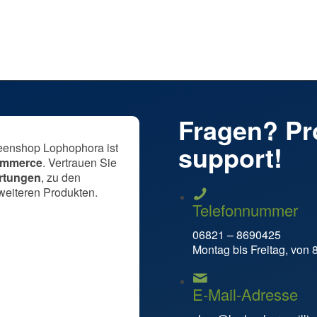
ge | Keine Packstation
Zeige Details
Fragen? Pro
support!
eenshop Lophophora ist
Commerce
. Vertrauen Sie
rtungen
, zu den
weiteren Produkten.
Telefonnummer
06821 – 8690425
Montag bis Freitag, von 
E-Mail-Adresse