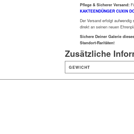
Pflege & Sicherer Versand:
Fü
KAKTEENDÜNGER CUXIN D
Der Versand erfolgt aufwendig 
direkt an seinen neuen Ehrenpl
Sichere Deiner Galerie diese
Standort-Raritäten!
Zusätzliche Info
GEWICHT
Einzelstück: Lo
Ursprünglicher
Aktueller
82,00
€
77,00
€
Angebot!
Preis
Preis