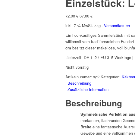
Einzelstück: L
Ursprünglicher
Aktueller
72,00
€
67,00
€
Preis
Preis
inkl. 7 % MwSt.
zzgl.
Versandkosten
war:
ist:
72,00 €
67,00 €.
Ein hochkarätiges Sammlerstück mit sau
williamsii
vom traditionsreichen Fundor
cm
besitzt dieser makellose, voll blühfä
Lieferzeit:
DE 1–2 / EU 3–5 Werktage | 
Nicht vorrätig
Artikelnummer:
sg2
Kategorien:
Kaktee
Beschreibung
Zusätzliche Information
Beschreibung
Symmetrische Perfektion aus
markanten, flachrunden Geomet
Breite
eine fantastische Ausrei
Gewebe und eine vollkommen gle