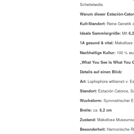
Scheitelwolle.
Warum dieser Estación-Cator
Kult-Standort:
Reine Genetik a
Ideale Sammlergröße:
Mit
6,
1A gesund & vital:
Makellose 
Nachhaltige Kultur:
100 % wurz
„What You See Is What You G
Details auf einen Blick:
Art:
Lophophora williamsii v. E
Standort:
Estación Catorce, Sa
Wuchsform:
Symmetrischer Ein
Breite:
ca.
6,2 cm
Zustand:
Makellose Museumsqua
Besonderheit:
Harmonische Rip