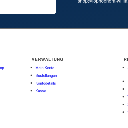
shop@lophophora-willia
VERWALTUNG
R
hop
Mein Konto
Bestellungen
Kontodetails
Kasse