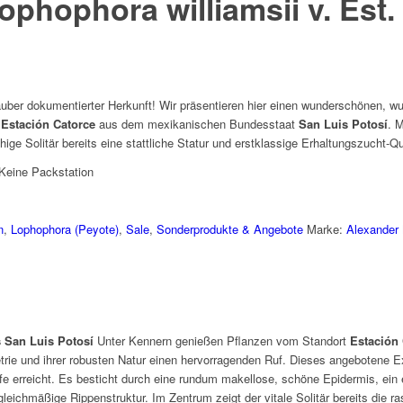
ophophora williamsii v. Est.
ber dokumentierter Herkunft! Wir präsentieren hier einen wunderschönen, wu
t
Estación Catorce
aus dem mexikanischen Bundesstaat
San Luis Potosí
. 
hige Solitär bereits eine stattliche Statur und erstklassige Erhaltungszucht-Qu
Keine Packstation
n
,
Lophophora (Peyote)
,
Sale
,
Sonderprodukte & Angebote
Marke:
Alexander
 San Luis Potosí
Unter Kennern genießen Pflanzen vom Standort
Estación
rie und ihrer robusten Natur einen hervorragenden Ruf. Dieses angebotene E
fe erreicht. Es besticht durch eine rundum makellose, schöne Epidermis, ein
ichmäßige Rippenstruktur. Im Zentrum zeigt der vitale Solitär bereits die ra