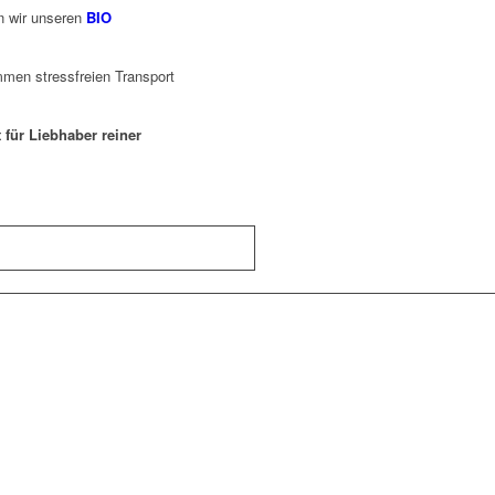
n wir unseren
BIO
mmen stressfreien Transport
 für Liebhaber reiner
LP)