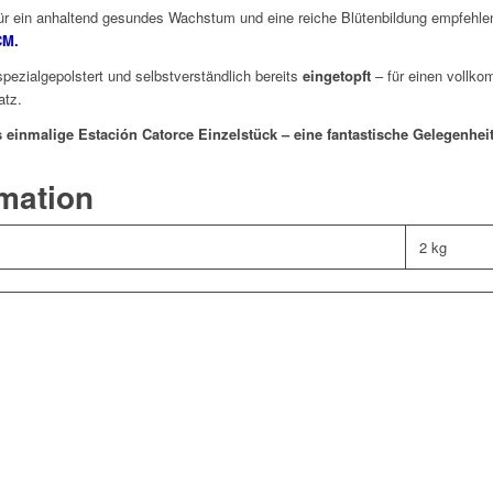
r ein anhaltend gesundes Wachstum und eine reiche Blütenbildung empfehle
CM.
spezialgepolstert und selbstverständlich bereits
eingetopft
– für einen vollko
atz.
s einmalige Estación Catorce Einzelstück – eine fantastische Gelegenheit
rmation
2 kg
phophora williamsii v. Cedral (S