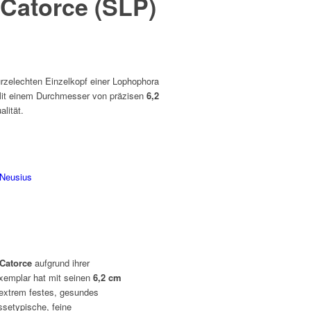
 Catorce (SLP)
rzelechten Einzelkopf einer
Lophophora
Mit einem Durchmesser von präzisen
6,2
alität.
 Neusius
 Catorce
aufgrund ihrer
xemplar hat mit seinen
6,2 cm
 extrem festes, gesundes
ssetypische, feine