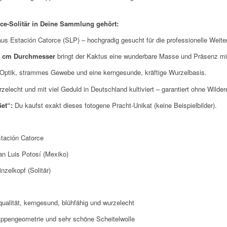
ce-Solitär in Deine Sammlung gehört:
us Estación Catorce (SLP) – hochgradig gesucht für die professionelle Weite
2 cm Durchmesser
bringt der Kaktus eine wunderbare Masse und Präsenz mit
Optik, strammes Gewebe und eine kerngesunde, kräftige Wurzelbasis.
elecht und mit viel Geduld in Deutschland kultiviert – garantiert ohne Wildere
et“:
Du kaufst exakt dieses fotogene Pracht-Unikat (keine Beispielbilder).
stación Catorce
n Luis Potosí (Mexiko)
zelkopf (Solitär)
lität, kerngesund, blühfähig und wurzelecht
pengeometrie und sehr schöne Scheitelwolle