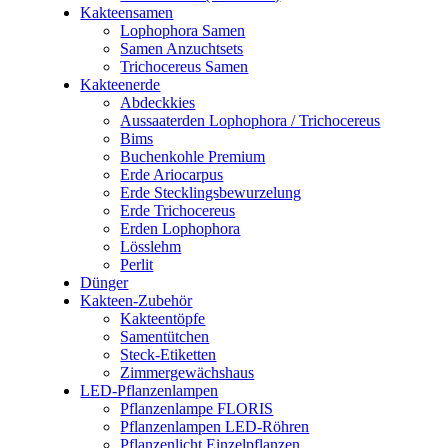
Kakteensamen
Lophophora Samen
Samen Anzuchtsets
Trichocereus Samen
Kakteenerde
Abdeckkies
Aussaaterden Lophophora / Trichocereus
Bims
Buchenkohle Premium
Erde Ariocarpus
Erde Stecklingsbewurzelung
Erde Trichocereus
Erden Lophophora
Lösslehm
Perlit
Dünger
Kakteen-Zubehör
Kakteentöpfe
Samentütchen
Steck-Etiketten
Zimmergewächshaus
LED-Pflanzenlampen
Pflanzenlampe FLORIS
Pflanzenlampen LED-Röhren
Pflanzenlicht Einzelpflanzen