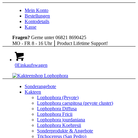
Mein Konto
Bestellungen
Kontodetails
Kasse
Fragen?
Gerne unter 06821 8690425
MO - FR 8 - 16 Uhr ⎮ Product Lifetime Support!
0
Einkaufswagen
Sonderangebote
Kakteen
Lophophora (Peyote)
Lophophora caespitosa (peyote cluster)
Lophophora Diffusa
Lophophora Fricii
Lophophora jourdaniana
Lophophora Koehresii
Sonderprodukte & Angebote
Trichocereus (San Pedro)