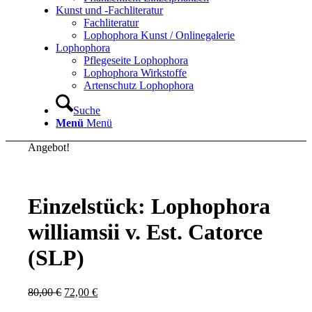
Kunst und -Fachliteratur
Fachliteratur
Lophophora Kunst / Onlinegalerie
Lophophora
Pflegeseite Lophophora
Lophophora Wirkstoffe
Artenschutz Lophophora
Suche
Menü
Menü
Angebot!
Einzelstück: Lophophora
williamsii v. Est. Catorce
(SLP)
Ursprünglicher
Aktueller
80,00
€
72,00
€
Preis
Preis