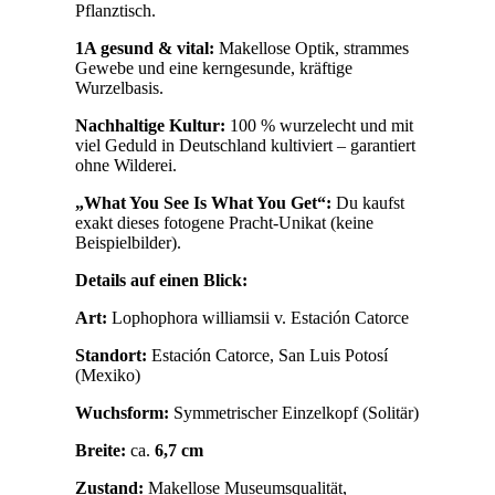
Pflanztisch.
1A gesund & vital:
Makellose Optik, strammes
Gewebe und eine kerngesunde, kräftige
Wurzelbasis.
Nachhaltige Kultur:
100 % wurzelecht und mit
viel Geduld in Deutschland kultiviert – garantiert
ohne Wilderei.
„What You See Is What You Get“:
Du kaufst
exakt dieses fotogene Pracht-Unikat (keine
Beispielbilder).
Details auf einen Blick:
Art:
Lophophora williamsii v. Estación Catorce
Standort:
Estación Catorce, San Luis Potosí
(Mexiko)
Wuchsform:
Symmetrischer Einzelkopf (Solitär)
Breite:
ca.
6,7 cm
Zustand:
Makellose Museumsqualität,