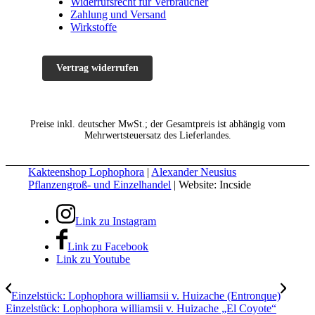
Widerrufsrecht für Verbraucher
Zahlung und Versand
Wirkstoffe
Vertrag widerrufen
Preise inkl. deutscher MwSt.; der Gesamtpreis ist abhängig vom
Mehrwertsteuersatz des Lieferlandes.
Kakteenshop Lophophora
|
Alexander Neusius
Pflanzengroß- und Einzelhandel
| Website: Incside
Link zu Instagram
Link zu Facebook
Link zu Youtube
Einzelstück: Lophophora williamsii v. Huizache (Entronque)
Einzelstück: Lophophora williamsii v. Huizache „El Coyote“