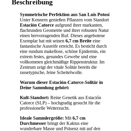
Beschreibung
Symmetrische Perfektion aus San Luis Potosí
Unter Kennern genießen Pflanzen vom Standort
Estación Catorce
aufgrund ihrer markanten,
flachrunden Geometrie und ihrer robusten Natur
einen hervorragenden Ruf. Dieses angebotene
Exemplar hat mit seinen
6,7 cm Breite
eine
fantastische Ausreife erreicht. Es besticht durch
eine rundum makellose, schöne Epidermis, ein
extrem festes, gesundes Gewebe und eine
vollkommen gleichmäßige Rippenstruktur. Im
Zentrum zeigt der vitale Solitär bereits die
rassetypische, feine Scheitelwolle.
Warum dieser Estación-Catorce-Solitär in
Deine Sammlung gehört:
Kult-Standort:
Reine Genetik aus Estación
Catorce (SLP) – hochgradig gesucht für die
professionelle Weiterzucht.
Ideale Sammlergröße:
Mit
6,7 cm
Durchmesser
bringt der Kaktus eine
wunderbare Masse und Präsenz mit auf den