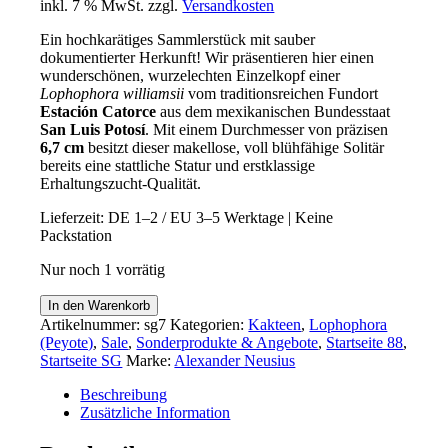
inkl. 7 % MwSt.
zzgl.
Versandkosten
war:
ist:
80,00 €
72,00 €.
Ein hochkarätiges Sammlerstück mit sauber
dokumentierter Herkunft! Wir präsentieren hier einen
wunderschönen, wurzelechten Einzelkopf einer
Lophophora williamsii
vom traditionsreichen Fundort
Estación Catorce
aus dem mexikanischen Bundesstaat
San Luis Potosí
. Mit einem Durchmesser von präzisen
6,7 cm
besitzt dieser makellose, voll blühfähige Solitär
bereits eine stattliche Statur und erstklassige
Erhaltungszucht-Qualität.
Lieferzeit:
DE 1–2 / EU 3–5 Werktage | Keine
Packstation
Nur noch 1 vorrätig
Einzelstück:
In den Warenkorb
Lophophora
Artikelnummer:
sg7
Kategorien:
Kakteen
,
Lophophora
williamsii
(Peyote)
,
Sale
,
Sonderprodukte & Angebote
,
Startseite 88
,
v.
Startseite SG
Marke:
Alexander Neusius
Est.
Catorce
Beschreibung
(SLP)
Zusätzliche Information
Menge