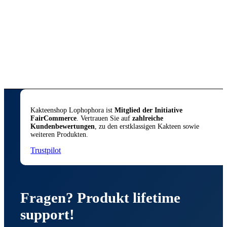
inkl. 7 % MwSt.
zzgl.
Versandkosten
Lieferzeit:
DE 1–2 / EU 3–5 Werktage | Keine
Packstation
In den Warenkorb
Zeige Details
Kakteenshop Lophophora ist
Mitglied der Initiative
FairCommerce
. Vertrauen Sie auf
zahlreiche
Kundenbewertungen
, zu den erstklassigen Kakteen sowie
weiteren Produkten.
Trustpilot
Fragen? Produkt lifetime
support!