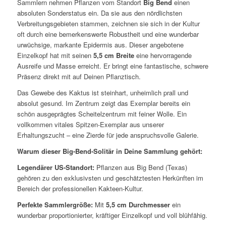
Sammlern nehmen Pflanzen vom Standort
Big Bend
einen
absoluten Sonderstatus ein. Da sie aus den nördlichsten
Verbreitungsgebieten stammen, zeichnen sie sich in der Kultur
oft durch eine bemerkenswerte Robustheit und eine wunderbar
urwüchsige, markante Epidermis aus. Dieser angebotene
Einzelkopf hat mit seinen
5,5 cm Breite
eine hervorragende
Ausreife und Masse erreicht. Er bringt eine fantastische, schwere
Präsenz direkt mit auf Deinen Pflanztisch.
Das Gewebe des Kaktus ist steinhart, unheimlich prall und
absolut gesund. Im Zentrum zeigt das Exemplar bereits ein
schön ausgeprägtes Scheitelzentrum mit feiner Wolle. Ein
vollkommen vitales Spitzen-Exemplar aus unserer
Erhaltungszucht – eine Zierde für jede anspruchsvolle Galerie.
Warum dieser Big-Bend-Solitär in Deine Sammlung gehört:
Legendärer US-Standort:
Pflanzen aus Big Bend (Texas)
gehören zu den exklusivsten und geschätztesten Herkünften im
Bereich der professionellen Kakteen-Kultur.
Perfekte Sammlergröße:
Mit
5,5 cm Durchmesser
ein
wunderbar proportionierter, kräftiger Einzelkopf und voll blühfähig.