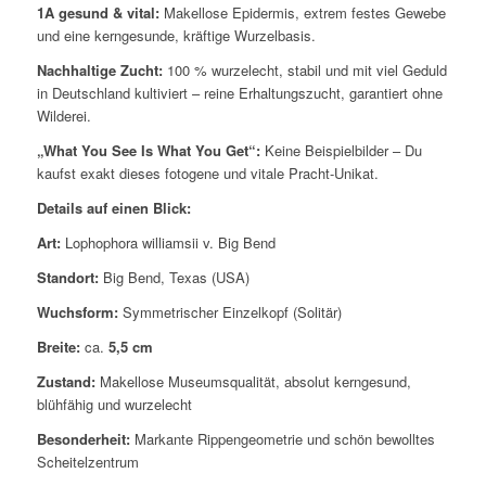
1A gesund & vital:
Makellose Epidermis, extrem festes Gewebe
und eine kerngesunde, kräftige Wurzelbasis.
Nachhaltige Zucht:
100 % wurzelecht, stabil und mit viel Geduld
in Deutschland kultiviert – reine Erhaltungszucht, garantiert ohne
Wilderei.
„What You See Is What You Get“:
Keine Beispielbilder – Du
kaufst exakt dieses fotogene und vitale Pracht-Unikat.
Details auf einen Blick:
Art:
Lophophora williamsii v. Big Bend
Standort:
Big Bend, Texas (USA)
Wuchsform:
Symmetrischer Einzelkopf (Solitär)
Breite:
ca.
5,5 cm
Zustand:
Makellose Museumsqualität, absolut kerngesund,
blühfähig und wurzelecht
Besonderheit:
Markante Rippengeometrie und schön bewolltes
Scheitelzentrum