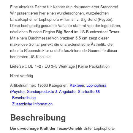
Eine absolute Rarität für Kenner rein dokumentierter Standorte!
Wir präsentieren hier einen wunderschönen, wurzelechten
Einzelkopf einer
Lophophora williamsii v. Big Bend
(Peyote).
Diese hochgradig gesuchte Variante stammt von der legendären,
nördlichen Fundort-Region
Big Bend
im US-Bundesstaat
Texas
.
Mit einem Durchmesser von präzisen
5,5 cm
zeigt dieser
makellose Solitär perfekt die charakteristische Ästhetik, die
robuste Rippenstruktur und die faszinierende Geometrie dieser
berühmten US-Klonlinie.
Lieferzeit:
DE 1–2 / EU 3–5 Werktage | Keine Packstation
Nicht vorrätig
Artikelnummer:
1906d
Kategorien:
Kakteen
,
Lophophora
(Peyote)
,
Sonderprodukte & Angebote
,
Startseite 88
Beschreibung
Zusätzliche Information
Beschreibung
Die urwüchsige Kraft der Texas-Genetik
Unter Lophophora-