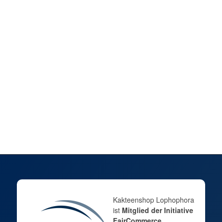
Peyote-Landschaft in der
Schale – Exklusives
Ensemble für Liebhaber
169,00
€
inkl. 7 % MwSt.
zzgl.
Versandkosten
Lieferzeit:
DE 1–2 / EU 3–5 Werktage | Keine Packstation
In den Warenkorb
Zeige Details
Kakteenshop Lophophora
ist
Mitglied der Initiative
FairCommerce
.