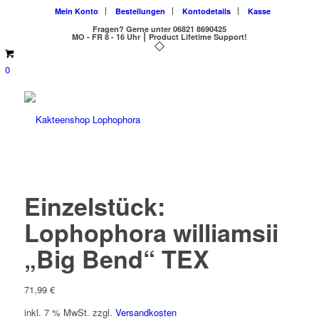
Mein Konto
Bestellungen
Kontodetails
Kasse
Fragen?
Gerne unter 06821 8690425
MO - FR 8 - 16 Uhr ⎮ Product Lifetime Support!
0
Einzelstück:
Lophophora williamsii
„Big Bend“ TEX
71,99
€
inkl. 7 % MwSt.
zzgl.
Versandkosten