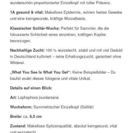
wunderschön proportionierter Einzelkopf mit toller Präsenz.
1A gesund & vital:
Makellose Epidermis, extrem festes Gewebe
und eine kerngesunde, kräftige Wurzelbasis.
Klassischer Solitär-Wuchs:
Perfekt für Sammler, die die
fokussierte Schönheit eines einzelnen, kräftigen Kopfes
bevorzugen.
Nachhaltige Zucht:
100 % wurzelecht, stabil und mit viel Geduld
in Deutschland kultiviert – reine Erhaltungszucht, garantiert ohne
Wilderei.
„What You See Is What You Get“:
Keine Beispielbilder – Du
kaufst exakt dieses fotogene und vitale Unikat.
Details auf einen Blick:
Art:
Lophophora jourdaniana
Wuchsform:
Symmetrischer Einzelkopf (Solitär)
Breite:
ca.
6,0 cm
Zustand:
Makellose Spitzenqualität, absolut kerngesund, vital
und wurzelecht