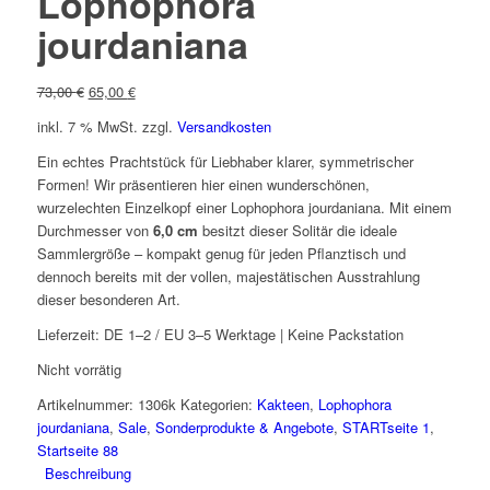
Lophophora
jourdaniana
Ursprünglicher
Aktueller
73,00
€
65,00
€
Preis
Preis
inkl. 7 % MwSt.
zzgl.
Versandkosten
war:
ist:
73,00 €
65,00 €.
Ein echtes Prachtstück für Liebhaber klarer, symmetrischer
Formen! Wir präsentieren hier einen wunderschönen,
wurzelechten Einzelkopf einer
Lophophora jourdaniana
. Mit einem
Durchmesser von
6,0 cm
besitzt dieser Solitär die ideale
Sammlergröße – kompakt genug für jeden Pflanztisch und
dennoch bereits mit der vollen, majestätischen Ausstrahlung
dieser besonderen Art.
Lieferzeit:
DE 1–2 / EU 3–5 Werktage | Keine Packstation
Nicht vorrätig
Artikelnummer:
1306k
Kategorien:
Kakteen
,
Lophophora
jourdaniana
,
Sale
,
Sonderprodukte & Angebote
,
STARTseite 1
,
Startseite 88
Beschreibung