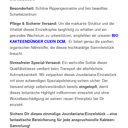
Besonderheit:
Schöne Rippengeometrie und fein bewolltes
Scheitelzentrum
Pflege & Sicherer Versand:
Um die markante Struktur und die
Vitalität dieses Einzelkopfes langfristig zu erhalten und ein
gesundes Wachstum zu unterstützen, empfehlen wir unseren
BIO
KAKTEENDÜNGER CUXIN DCM.
Er liefert genau die sanften,
organischen Nährstoffe, die dieses hochkarätige Sammlerstück
braucht.
Stressfreier Spezial-Versand:
Ein wertvoller Solitär dieser
Qualitätsklasse verdient beim Transport die allerhöchste
Aufmerksamkeit. Wir verpacken dieses Jourdaniana-Einzelstück
mit einer aufwendigen Spezialpolsterung extrem sicher. Der
Versand erfolgt selbstverständlich bereits
eingetopft
, damit
dieses botanische Highlight vollkommen stressfrei und ohne
Wurzelbeschädigung an seinem neuen Ehrenplatz bei Dir
einzieht.
Sichere Dir dieses einmalige Jourdaniana-Einzelstück – eine
fantastische Bereicherung für jede anspruchsvolle Kakteen-
Sammlung!