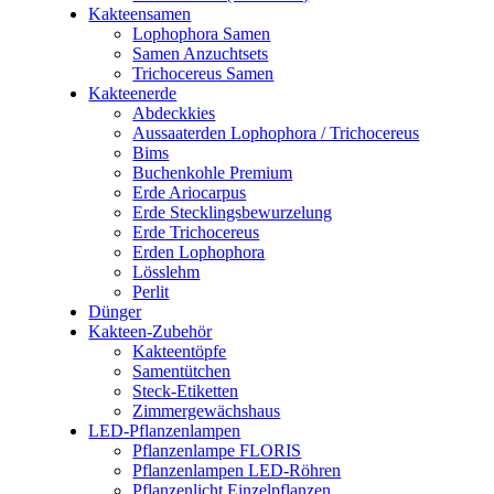
Kakteensamen
Lophophora Samen
Samen Anzuchtsets
Trichocereus Samen
Kakteenerde
Abdeckkies
Aussaaterden Lophophora / Trichocereus
Bims
Buchenkohle Premium
Erde Ariocarpus
Erde Stecklingsbewurzelung
Erde Trichocereus
Erden Lophophora
Lösslehm
Perlit
Dünger
Kakteen-Zubehör
Kakteentöpfe
Samentütchen
Steck-Etiketten
Zimmergewächshaus
LED-Pflanzenlampen
Pflanzenlampe FLORIS
Pflanzenlampen LED-Röhren
Pflanzenlicht Einzelpflanzen