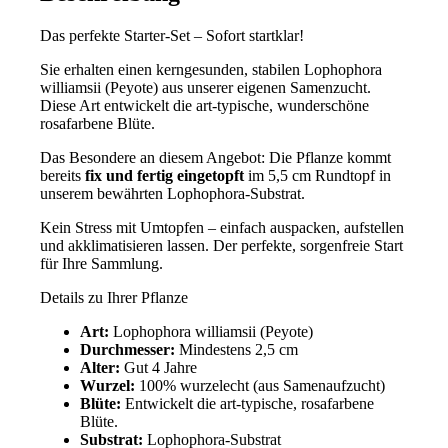
Im
Das perfekte Starter-Set – Sofort startklar!
Profi-
Substrat
Sie erhalten einen kerngesunden, stabilen Lophophora
getopft
williamsii (Peyote) aus unserer eigenen Samenzucht.
Menge
Diese Art entwickelt die art-typische, wunderschöne
rosafarbene Blüte.
Das Besondere an diesem Angebot: Die Pflanze kommt
bereits
fix und fertig eingetopft
im 5,5 cm Rundtopf in
unserem bewährten Lophophora-Substrat.
Kein Stress mit Umtopfen – einfach auspacken, aufstellen
und akklimatisieren lassen. Der perfekte, sorgenfreie Start
für Ihre Sammlung.
Details zu Ihrer Pflanze
Art:
Lophophora williamsii (Peyote)
Durchmesser:
Mindestens 2,5 cm
Alter:
Gut 4 Jahre
Wurzel:
100% wurzelecht (aus Samenaufzucht)
Blüte:
Entwickelt die art-typische, rosafarbene
Blüte.
Substrat:
Lophophora-Substrat