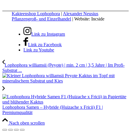
Kakteenshop Lophophora
|
Alexander Neusius
Pflanzengroß- und Einzelhandel
| Website: Incside
Link zu Instagram
Link zu Facebook
Link zu Youtube
Lophophora williamsii (Peyote) | min. 2 cm | 3,5 Jahre | Im Profi-
Substrat ...
Lophophora Samen – Hybride (Huizache x Fricii) F1 |
Premiumqualität
Nach oben scrollen