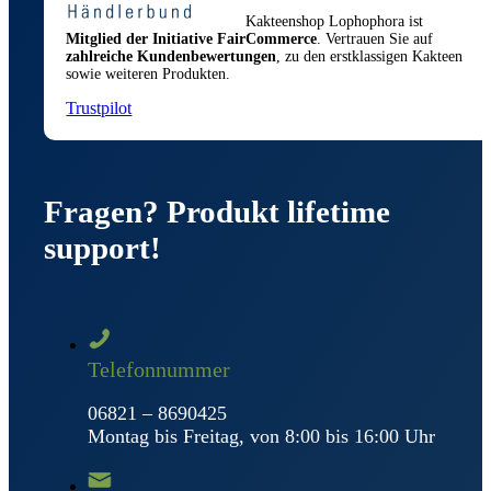
können
Kakteenshop Lophophora ist
auf
Mitglied der Initiative FairCommerce
. Vertrauen Sie auf
der
zahlreiche Kundenbewertungen
, zu den erstklassigen Kakteen
Produktseite
sowie weiteren Produkten.
gewählt
werden
Trustpilot
Fragen? Produkt lifetime
support!
Telefonnummer
06821 – 8690425
Montag bis Freitag, von 8:00 bis 16:00 Uhr