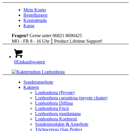
Mein Konto
Bestellungen
Kontodetails
Kasse
Fragen?
Gerne unter 06821 8690425
MO - FR 8 - 16 Uhr ⎮ Product Lifetime Support!
0
Einkaufswagen
Sonderangebote
Kakteen
Lophophora (Peyote)
Lophophora caespitosa (peyote cluster)
Lophophora Diffusa
Lophophora Fricii
Lophophora jourdaniana
Lophophora Koehresii
Sonderprodukte & Angebote
Trichocereus (San Pedro)