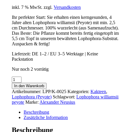
inkl. 7 % MwSt.
zzgl.
Versandkosten
Ihr perfekter Start: Sie erhalten einen kerngesunden, 4
Jahre alten Lophophora williamsii (Peyote) mit min. 2,5
cm Durchmesser. 100% wurzelecht (aus Samenaufzucht).
Das Beste: Die Pflanze kommt bereits fertig eingetopft im
5,5 cm Topf in unserem bewährten Lophophora-Substrat.
Auspacken & fertig!
Lieferzeit:
DE 1–2 / EU 3–5 Werktage | Keine
Packstation
Nur noch 2 vorrätig
Lophophora
williamsii
In den Warenkorb
(Peyote)
Artikelnummer:
LPP/K-0025
Kategorien:
Kakteen
,
|
Lophophora (Peyote)
Schlagwort:
Lophophora williamsii
min.
peyote
Marke:
Alexander Neusius
2,5
cm
Beschreibung
|
Zusätzliche Information
4
Jahre
Beschreibung
|