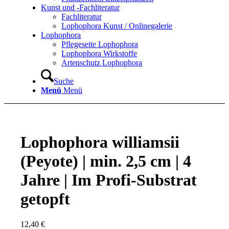
Kunst und -Fachliteratur
Fachliteratur
Lophophora Kunst / Onlinegalerie
Lophophora
Pflegeseite Lophophora
Lophophora Wirkstoffe
Artenschutz Lophophora
Suche
Menü
Menü
Lophophora williamsii
(Peyote) | min. 2,5 cm | 4
Jahre | Im Profi-Substrat
getopft
12,40
€