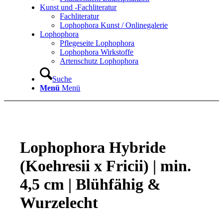
Kunst und -Fachliteratur
Fachliteratur
Lophophora Kunst / Onlinegalerie
Lophophora
Pflegeseite Lophophora
Lophophora Wirkstoffe
Artenschutz Lophophora
Suche
Menü
Menü
Lophophora Hybride
(Koehresii x Fricii) | min.
4,5 cm | Blühfähig &
Wurzelecht