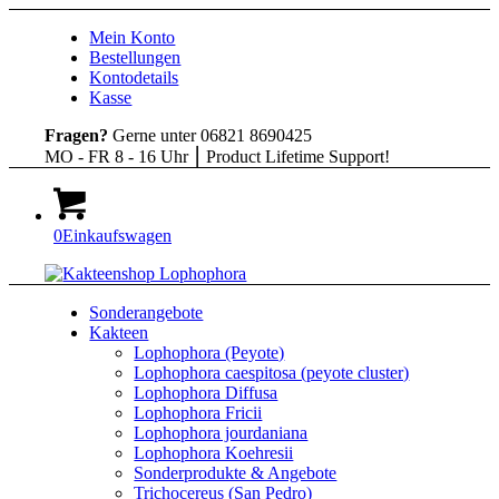
Mein Konto
Bestellungen
Kontodetails
Kasse
Fragen?
Gerne unter 06821 8690425
MO - FR 8 - 16 Uhr ⎮ Product Lifetime Support!
0
Einkaufswagen
Sonderangebote
Kakteen
Lophophora (Peyote)
Lophophora caespitosa (peyote cluster)
Lophophora Diffusa
Lophophora Fricii
Lophophora jourdaniana
Lophophora Koehresii
Sonderprodukte & Angebote
Trichocereus (San Pedro)