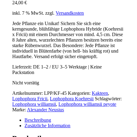
24,00
€
inkl. 7 % MwSt.
zzgl.
Versandkosten
Jede Pflanze ein Unikat! Sichern Sie sich eine
kerngesunde, blühfähige Lophophora Hybride (Koehresii
x Fricii) mit einem Durchmesser von mind. 4,5 cm. Diese
8 Jahre alten, wurzelechten Pflanzen besitzen bereits eine
starke Rübenwurzel. Das Besondere: Jede Pflanze ist
individuell in Blütenfarbe (von hell- bis kräftig rot) und
Hautfarbe. Versand erfolgt sicher eingetopft.
Lieferzeit:
DE 1–2 / EU 3–5 Werktage | Keine
Packstation
Nicht vorrätig
Artikelnummer:
LPP/KF-45
Kategorien:
Kakteen
,
Lophophora Fricii
,
Lophophora Koehresii
Schlagwörter:
Lophophora williamsii
,
Lophophora williamsii peyote
Marke:
Alexander Neusius
Beschreibung
Zusätzliche Information