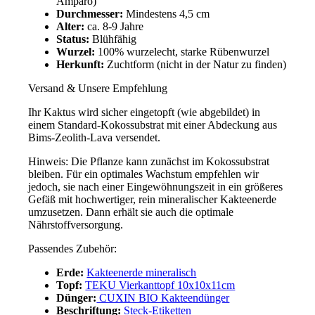
Amparo)
Durchmesser:
Mindestens 4,5 cm
Alter:
ca. 8-9 Jahre
Status:
Blühfähig
Wurzel:
100% wurzelecht, starke Rübenwurzel
Herkunft:
Zuchtform (nicht in der Natur zu finden)
Versand & Unsere Empfehlung
Ihr Kaktus wird sicher eingetopft (wie abgebildet) in
einem Standard-Kokossubstrat mit einer Abdeckung aus
Bims-Zeolith-Lava versendet.
Hinweis: Die Pflanze kann zunächst im Kokossubstrat
bleiben. Für ein optimales Wachstum empfehlen wir
jedoch, sie nach einer Eingewöhnungszeit in ein größeres
Gefäß mit hochwertiger, rein mineralischer Kakteenerde
umzusetzen. Dann erhält sie auch die optimale
Nährstoffversorgung.
Passendes Zubehör:
Erde:
Kakteenerde mineralisch
Topf:
TEKU Vierkanttopf 10x10x11cm
Dünger:
CUXIN BIO Kakteendünger
Beschriftung:
Steck-Etiketten