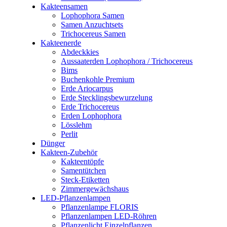
Kakteensamen
Lophophora Samen
Samen Anzuchtsets
Trichocereus Samen
Kakteenerde
Abdeckkies
Aussaaterden Lophophora / Trichocereus
Bims
Buchenkohle Premium
Erde Ariocarpus
Erde Stecklingsbewurzelung
Erde Trichocereus
Erden Lophophora
Lösslehm
Perlit
Dünger
Kakteen-Zubehör
Kakteentöpfe
Samentütchen
Steck-Etiketten
Zimmergewächshaus
LED-Pflanzenlampen
Pflanzenlampe FLORIS
Pflanzenlampen LED-Röhren
Pflanzenlicht Einzelpflanzen