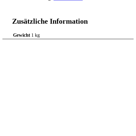
Zusätzliche Information
Gewicht
1 kg
Bewertet mit
5.00
von 5
Lophophora williamsii
(Peyote) | min. 5,5 cm |
Blühfähig | 11 Jahre alt |
Wurzelecht
29,45
€