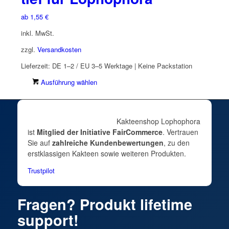
Die
Optionen
ab
1,55
€
können
inkl. MwSt.
auf
der
zzgl.
Versandkosten
Produktseite
Lieferzeit:
DE 1–2 / EU 3–5 Werktage | Keine Packstation
gewählt
werden
Dieses
Ausführung wählen
Produkt
weist
mehrere
Kakteenshop Lophophora
Varianten
ist
Mitglied der Initiative FairCommerce
. Vertrauen
auf.
Sie auf
zahlreiche Kundenbewertungen
, zu den
Die
erstklassigen Kakteen sowie weiteren Produkten.
Optionen
können
Trustpilot
auf
der
Fragen? Produkt lifetime
Produktseite
gewählt
support!
werden