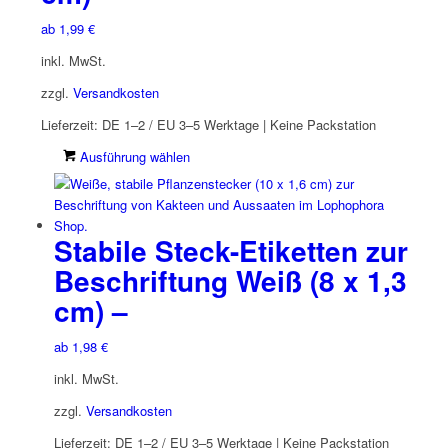
Optionen
können
ab
1,99
€
auf
inkl. MwSt.
der
Produktseite
zzgl.
Versandkosten
gewählt
Lieferzeit:
DE 1–2 / EU 3–5 Werktage | Keine Packstation
werden
Dieses
Ausführung wählen
Produkt
weist
mehrere
Stabile Steck-Etiketten zur
Varianten
auf.
Beschriftung Weiß (8 x 1,3
Die
cm) –
Optionen
können
auf
ab
1,98
€
der
inkl. MwSt.
Produktseite
gewählt
zzgl.
Versandkosten
werden
Lieferzeit:
DE 1–2 / EU 3–5 Werktage | Keine Packstation