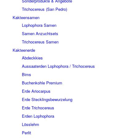
Sonderprodukte & Angebote
Trichocereus (San Pedro)
Kakteensamen
Lophophora Samen
Samen Anzuchtsets
Trichocereus Samen
Kakteenerde
Abdeckkies
Aussaaterden Lophophora / Trichocereus
Bims
Buchenkohle Premium
Erde Ariocarpus
Erde Stecklingsbewurzelung
Erde Trichocereus
Erden Lophophora
Lösslehm
Perlit