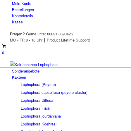
Mein Konto
Bestellungen
Kontodetails
Kasse
Fragen?
Gerne unter 06821 8690425
MO - FR 8 - 16 Uhr ⎮ Product Lifetime Support!
0
Sonderangebote
Kakteen
Lophophora (Peyote)
Lophophora caespitosa (peyote cluster)
Lophophora Diffusa
Lophophora Fricii
Lophophora jourdaniana
Lophophora Koehresii