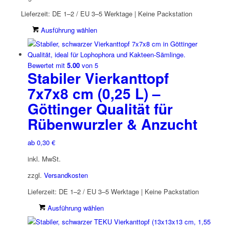
Lieferzeit:
DE 1–2 / EU 3–5 Werktage | Keine Packstation
Dieses
Ausführung wählen
Produkt
weist
mehrere
Bewertet mit
5.00
von 5
Stabiler Vierkanttopf
Varianten
auf.
7x7x8 cm (0,25 L) –
Die
Göttinger Qualität für
Optionen
können
Rübenwurzler & Anzucht
auf
der
ab
0,30
€
Produktseite
gewählt
inkl. MwSt.
werden
zzgl.
Versandkosten
Lieferzeit:
DE 1–2 / EU 3–5 Werktage | Keine Packstation
Dieses
Ausführung wählen
Produkt
weist