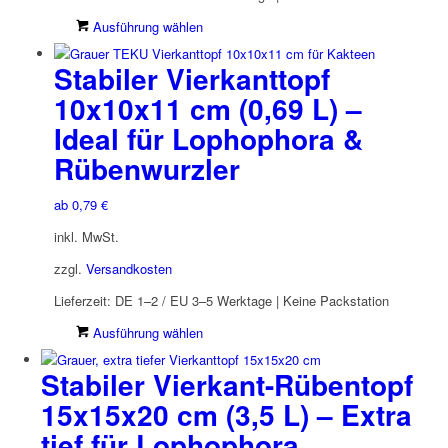
Dieses
Ausführung wählen
Produkt
Stabiler Vierkanttopf
weist
mehrere
10x10x11 cm (0,69 L) –
Varianten
Ideal für Lophophora &
auf.
Die
Rübenwurzler
Optionen
können
ab
0,79
€
auf
der
inkl. MwSt.
Produktseite
zzgl.
Versandkosten
gewählt
werden
Lieferzeit:
DE 1–2 / EU 3–5 Werktage | Keine Packstation
Dieses
Ausführung wählen
Produkt
Stabiler Vierkant-Rübentopf
weist
mehrere
15x15x20 cm (3,5 L) – Extra
Varianten
tief für Lophophora
auf.