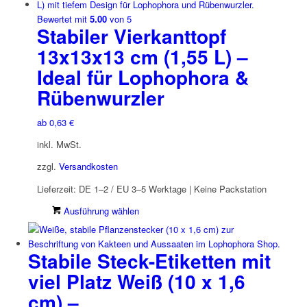
mehrere
Bewertet mit
5.00
von 5
Stabiler Vierkanttopf
Varianten
auf.
13x13x13 cm (1,55 L) –
Die
Ideal für Lophophora &
Optionen
können
Rübenwurzler
auf
der
ab
0,63
€
Produktseite
gewählt
inkl. MwSt.
werden
zzgl.
Versandkosten
Lieferzeit:
DE 1–2 / EU 3–5 Werktage | Keine Packstation
Dieses
Ausführung wählen
Produkt
weist
Stabile Steck-Etiketten mit
mehrere
Varianten
viel Platz Weiß (10 x 1,6
auf.
cm) –
Die