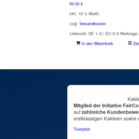
50,00
€
inkl. 19 % MwSt.
zzgl.
Versandkosten
Lieferzeit:
DE 1–2 / EU 3–5 Werktage |
In den Warenkorb
Zei
Kakt
Mitglied der Initiative Fair
auf
zahlreiche Kundenbewe
erstklassigen Kakteen sowie 
Trustpilot