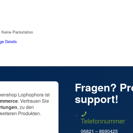
 Keine Packstation
ge Details
Fragen? Pro
support!
eenshop Lophophora ist
Commerce
. Vertrauen Sie
rtungen
, zu den
weiteren Produkten.
Telefonnummer
06821 – 8690425