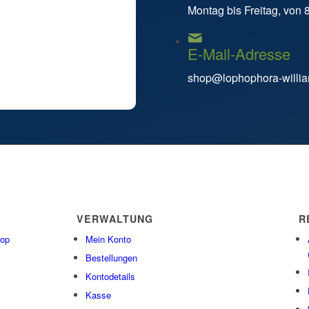
Montag bis Freitag, von 
E-Mail-Adresse
shop@lophophora-willia
VERWALTUNG
R
hop
Mein Konto
Bestellungen
Kontodetails
Kasse